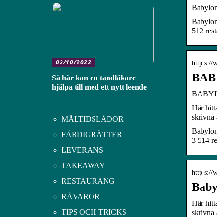
Babylon
Babylon
512 rest
02/10/2022
http s:/
BABY
Så här kan en tandläkare
hjälpa till med ett nytt leende
BABYLON
Här hit
skrivna
MÅLTIDSLÅDOR
Babylon
FÄRDIGRÄTTER
3 514 re
LEVERANS
TAKEAWAY
http s://
RESTAURANG
Baby
RÅVAROR
Här hit
TIPS OCH TRICKS
skrivna 