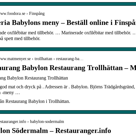
/www.foodora.se › Finspång
eria Babylons meny – Beställ online i Finsp
de oxfilébitar med tillbehör. … Marinerade oxfilébitar med tillbehör. 
på spett med tillbehör.
/www.matmenyer.se › trollhattan › restaurang-ba…
aurang Babylon Restaurang Trollhättan – 
ang Babylon Restaurang Trollhättan
god mat och dryck på . Adressen är . Babylon. Björns Trädgårdsgränd,
n -meny …
ån Restaurang Babylon i Trollhättan.
restauranger.info › babylon-sodermalm
lon Södermalm – Restauranger.info