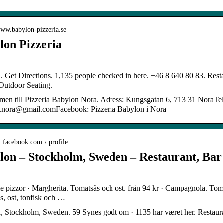
www.babylon-pizzeria.se
lon Pizzeria
 Get Directions. 1,135 people checked in here. +46 8 640 80 83. Restau
Outdoor Seating.
en till Pizzeria Babylon Nora. Adress: Kungsgatan 6, 713 31 NoraTe
.nora@gmail.comFacebook: Pizzeria Babylon i Nora
m.facebook.com › profile
lon – Stockholm, Sweden – Restaurant, Bar
n
e pizzor · Margherita. Tomatsås och ost. från 94 kr · Campagnola. Toma
, ost, tonfisk och …
, Stockholm, Sweden. 59 Synes godt om · 1135 har været her. Restaur