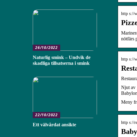
http s:/
Pizz
Marinera
nötfärs 
26/10/2022
Naturlig smink – Undvik de
http s:/
skadliga tillsatserna i smink
Rest
Restaur
Njut av 
Babylo
Meny fr
22/10/2022
http s://
Ett välvårdat ansikte
Baby