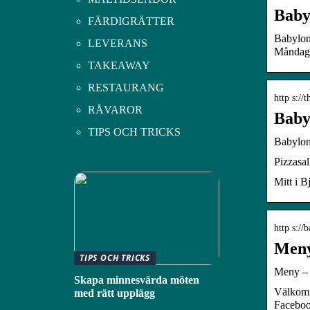
Baby
FÄRDIGRÄTTER
Babylon
LEVERANS
Måndag;
TAKEAWAY
RESTAURANG
http s://
RÅVAROR
Baby
TIPS OCH TRICKS
Babylon
Pizzasal
Mitt i B
http s:/
Meny
TIPS OCH TRICKS
Meny – 
Skapa minnesvärda möten
Välkomm
med rätt upplägg
Faceboo