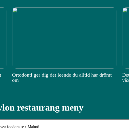
t
Ortodonti ger dig det leende du alltid har drömt
Det
om
väx
lon restaurang meny
/www.foodora.se › Malmö