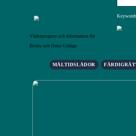
Keywords:
Väderprognos och information för
Broby och Östra Göinge
MÅLTIDSLÅDOR
FÄRDIGRÄT