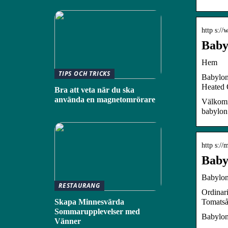
http s://
Baby
Hem
TIPS OCH TRICKS
Babylon.
Heated 
Bra att veta när du ska
använda en magnetomrörare
Välkomm
babylon
http s://
Baby
Babylo
RESTAURANG
Ordinari
Tomatsås
Skapa Minnesvärda
Sommarupplevelser med
Babylon
Vänner