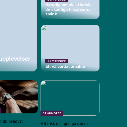
Naturlig smink – Undvik
de skadliga tillsatserna i
smink
pplevelser
22/10/2022
Ett välvårdat ansikte
09/09/2022
ör du behöver
Bli frisk och god på samma