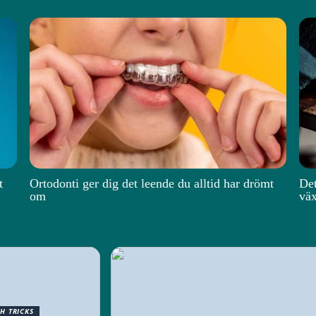
t
Ortodonti ger dig det leende du alltid har drömt
Det
om
väx
CH TRICKS