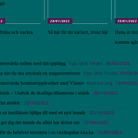
api
22
28/01/2022
10/01/2022
friska och vackra
Så här får du vackert, friskt hår
Detta är det 
komma igån
Tips Och Tricks
30/06/2025
nesvärda möten med rätt upplägg
Tips Och Tricks
04/06/2
eta när du ska använda en magnetomrörare
Restaurang
13/05/202
nnesvärda Sommarupplevelser med Vänner
26/10/2022
mink – Undvik de skadliga tillsatserna i smink
22/10/2022
dat ansikte
02/10/2022
 en tandläkare hjälpa till med ett nytt leende
27/09/2022
ger dig det leende du alltid har drömt om
12/09/2022
för du behöver investera i en växlingsbar klocka