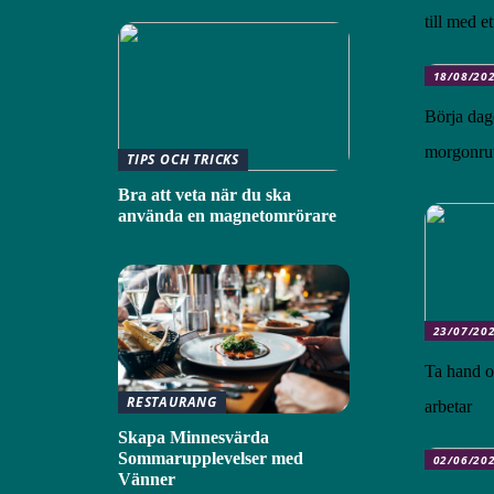
till med e
18/08/20
Börja dag
morgonru
TIPS OCH TRICKS
Bra att veta när du ska
använda en magnetomrörare
23/07/20
Ta hand o
RESTAURANG
arbetar
Skapa Minnesvärda
Sommarupplevelser med
02/06/20
Vänner