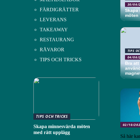
30/06/
FÄRDIGRÄTTER
Skapa 
möten 
LEVERANS
TAKEAWAY
RESTAURANG
RÅVAROR
TIPS O
04/06/
TIPS OCH TRICKS
Bra att
använd
magnet
TIPS OCH TRICKS
02/10/20
Skapa minnesvärda möten
med rätt upplägg
Så här ka