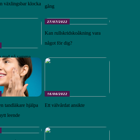
en växlingsbar klocka
gång
27/07/2022
Kan rullskridskoåkning vara
något för dig?
ch god på samma
16/06/2022
en tandläkare hjälpa
Ett välvårdat ansikte
 nytt leende