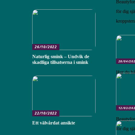
Beautyfor
för dig sj
kroppster
26/10/2022
Naturlig smink – Undvik de
28/04/20
skadliga tillsatserna i smink
Hur du hå
12/03/20
22/10/2022
Beautyfor
Ett välvårdat ansikte
för dig sj