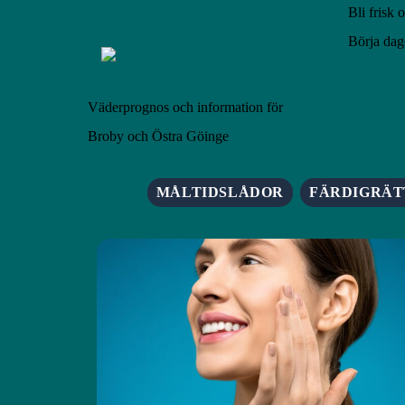
Bli frisk
Börja dag
Väderprognos och information för
Broby och Östra Göinge
MÅLTIDSLÅDOR
FÄRDIGRÄT