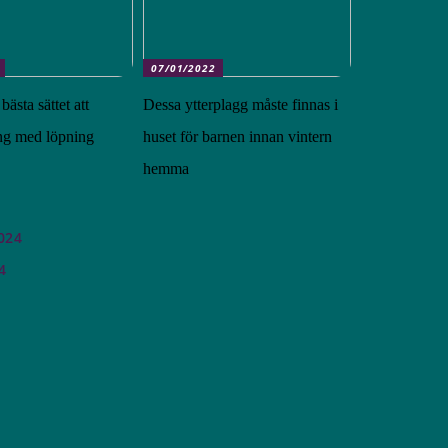
07/01/2022
bästa sättet att
Dessa ytterplagg måste finnas i
g med löpning
huset för barnen innan vintern
hemma
024
4