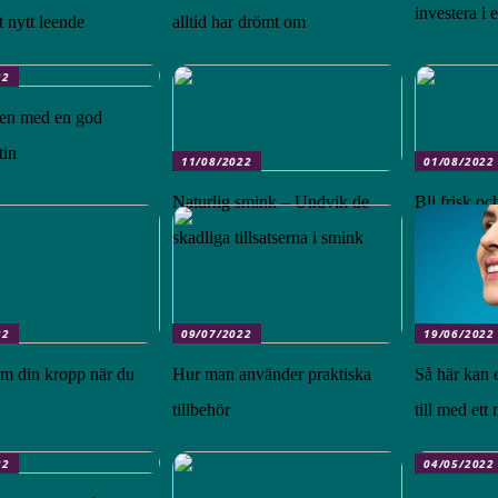
investera i 
tt nytt leende
alltid har drömt om
22
en med en god
tin
11/08/2022
01/08/2022
Naturlig smink – Undvik de
Bli frisk o
skadliga tillsatserna i smink
gång
22
09/07/2022
19/06/2022
m din kropp när du
Hur man använder praktiska
Så här kan 
tillbehör
till med ett
22
04/05/2022