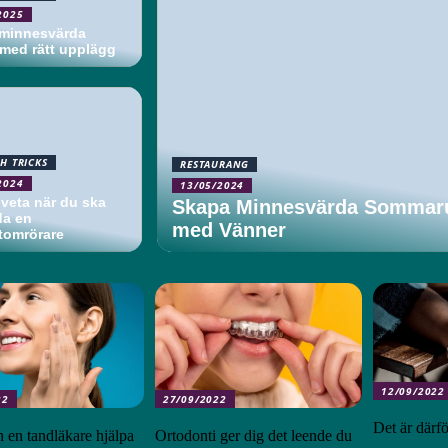
2025
minnesvärda
med rätt upplägg
CH TRICKS
RESTAURANG
2024
13/05/2024
 veta när du ska
Skapa Minnesvärda Sommaru
a en
med Vänner
omrörare
12/09/2022
22
27/09/2022
Det är därf
n en tandläkare hjälpa
Ortodonti ger dig det leende du