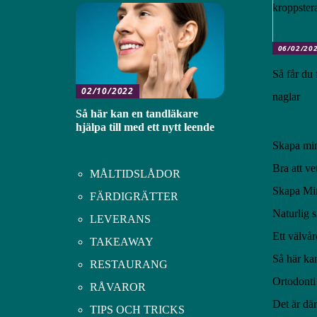
kroppster
06/02/20
Så får du 
02/10/2022
naglar
Så här kan en tandläkare
hjälpa till med ett nytt leende
Skapa min
Bra att v
MÅLTIDSLÅDOR
Skapa Mi
FÄRDIGRÄTTER
Naturlig s
LEVERANS
Ett välvår
TAKEAWAY
Så här kan
RESTAURANG
Ortodonti 
RÅVAROR
Det är där
TIPS OCH TRICKS