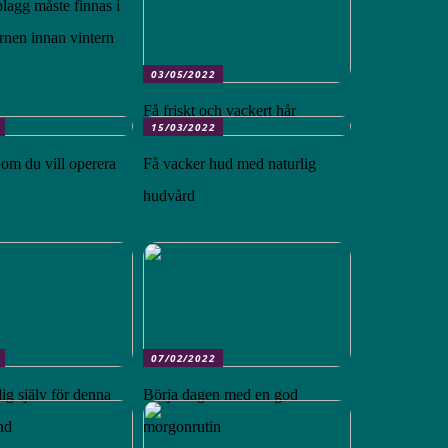
plagg måste finnas i
arnen innan vintern
03/05/2022
Få friskt och vackert hår
15/03/2022
 om du vill operera
Få vacker hud med naturlig
hudvård
07/02/2022
ig själv för denna
Börja dagen med en god
nd
morgonrutin