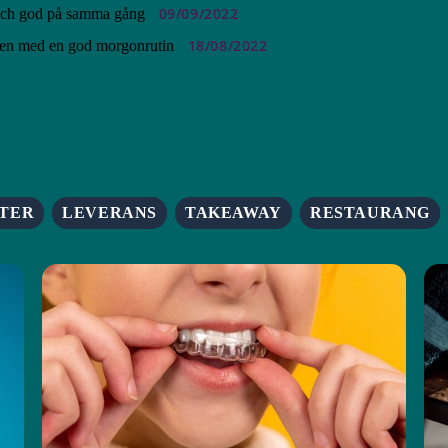
09/09/2022
 och god på samma gång
18/08/2022
en med en god morgonrutin
TER
LEVERANS
TAKEAWAY
RESTAURANG