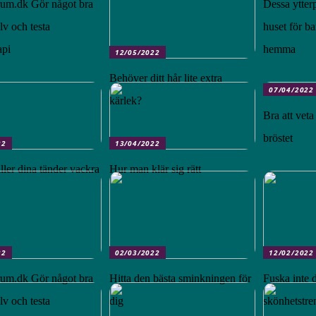
um.dk Gör något bra
Dessa ytter
älv och testa
huset för b
api
hemma
12/05/2022
Behöver ditt hår lite extra
07/04/2022
kärlek?
Bra att veta
bröstet
22
13/04/2022
ller dina tänder vackra
Hur man klär sig rätt
22
02/03/2022
12/02/2022
um.dk Gör något bra
Hitta den bästa sminkningen för
Fuska inte d
älv och testa
dig
skönhetstre