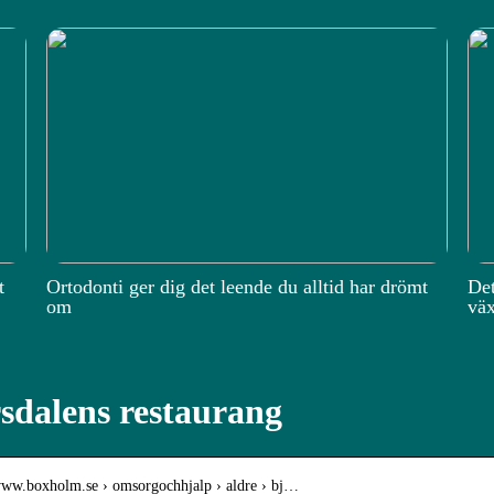
t
Ortodonti ger dig det leende du alltid har drömt
Det
om
väx
sdalens restaurang
/www.boxholm.se › omsorgochhjalp › aldre › bj…