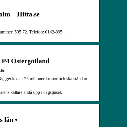
lm – Hitta.se
mmer: 595 72. Telefon: 0142-895 ..
 P4 Östergötland
dio
gget kostar 25 miljoner kronor och ska stå klart i
ns källare ändå upp i dagsljuset.
 län •