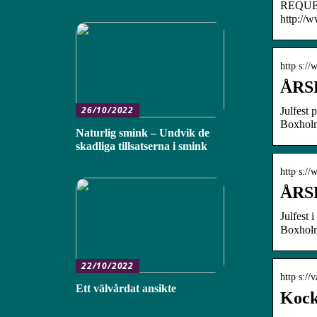
REQUES
http://
http s://
ÅRSR
26/10/2022
Julfest 
Boxholm
Naturlig smink – Undvik de
skadliga tillsatserna i smink
http s:/
ÅRSR
Julfest 
Boxholm
22/10/2022
http s:/
Ett välvårdat ansikte
Kock