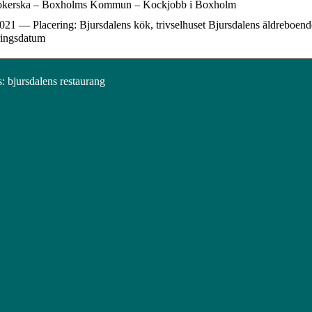
okerska – Boxholms Kommun – Kockjobb i Boxholm
021 — Placering: Bjursdalens kök, trivselhuset Bjursdalens äldreboende 
ringsdatum
 bjursdalens restaurang