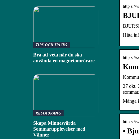
http s:/
BJUR
BJURSDA
Hitta i
TIPS OCH TRICKS
Bra att veta när du ska
http s://s
använda en magnetomrörare
Komm
Kommune
27 okt. 
sommar
Många k
RESTAURANG
http s:/
Skapa Minnesvärda
Sommarupplevelser med
• Bju
Vänner