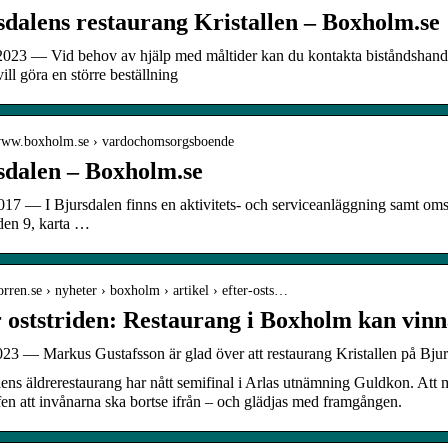
sdalens restaurang Kristallen – Boxholm.se
 2023 — Vid behov av hjälp med måltider kan du kontakta biståndshan
ll göra en större beställning
/www.boxholm.se › vardochomsorgsboende
sdalen – Boxholm.se
017 — I Bjursdalen finns en aktivitets- och serviceanläggning samt om
den 9, karta …
corren.se › nyheter › boxholm › artikel › efter-osts…
r oststriden: Restaurang i Boxholm kan vinn
023 — Markus Gustafsson är glad över att restaurang Kristallen på Bju
ens äldrerestaurang har nått semifinal i Arlas utnämning Guldkon. Att me
en att invånarna ska bortse ifrån – och glädjas med framgången.