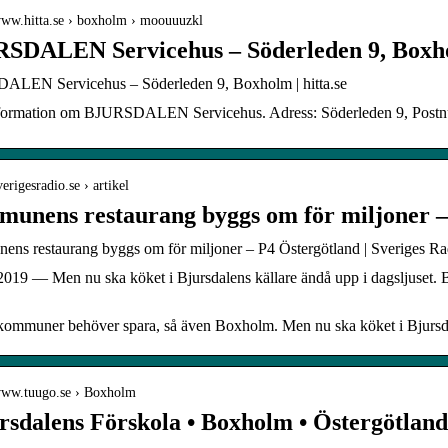
/www.hitta.se › boxholm › moouuuzkl
SDALEN Servicehus – Söderleden 9, Boxho
LEN Servicehus – Söderleden 9, Boxholm | hitta.se
nformation om BJURSDALEN Servicehus. Adress: Söderleden 9, Postnu
verigesradio.se › artikel
unens restaurang byggs om för miljoner –
ns restaurang byggs om för miljoner – P4 Östergötland | Sveriges Ra
2019 — Men nu ska köket i Bjursdalens källare ändå upp i dagsljuset. By
.
ommuner behöver spara, så även Boxholm. Men nu ska köket i Bjursdale
/www.tuugo.se › Boxholm
rsdalens Förskola • Boxholm • Östergötlands