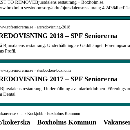
T TO REMOVEBjursdalens restaurang – Boxholm.se.
www.boxholm.se/stodomsorg/aldre/bjursdalensrestaurang.4.24364bed1
www.spfseniorerna.se › arsredovisning-2018
EDOVISNING 2018 – SPF Seniorerna
på Bjursdalens restaurang. Underhållning av Gäddhänget. Föreningsarr
s Profil.
/www.spfseniorerna.se › stenbocken-boxholm
EDOVISNING 2017 – SPF Seniorerna
i Bjursdalens restaurang. Underhållning av Jularboklubben. Föreningsa
 Dental.
/vakanser.se › … › Kockjobb › Boxholms Kommun
/kokerska – Boxholms Kommun – Vakanser