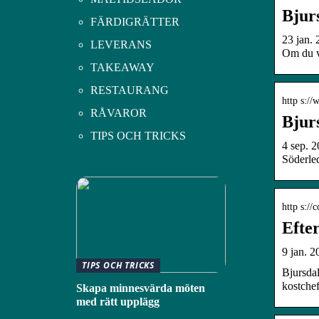
Bjur
FÄRDIGRÄTTER
23 jan.
LEVERANS
Om du vi
TAKEAWAY
RESTAURANG
http s:/
RÅVAROR
Bjur
TIPS OCH TRICKS
4 sep. 2
Söderle
http s://
Efte
9 jan. 2
TIPS OCH TRICKS
Bjursdal
kostchef
Skapa minnesvärda möten
med rätt upplägg