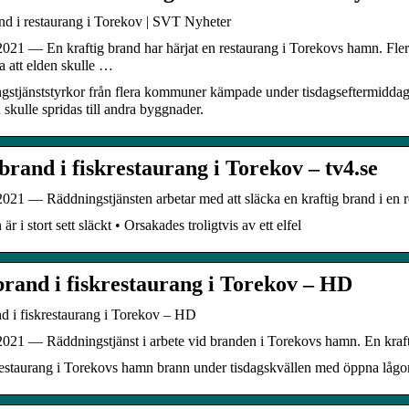
nd i restaurang i Torekov | SVT Nyheter
021 — En kraftig brand har härjat en restaurang i Torekovs hamn. Flera b
a att elden skulle …
gstjänststyrkor från flera kommuner kämpade under tisdagseftermiddag
n skulle spridas till andra byggnader.
brand i fiskrestaurang i Torekov – tv4.se
2021 — Räddningstjänsten arbetar med att släcka en kraftig brand i en
r i stort sett släckt • Orsakades troligtvis av ett elfel
brand i fiskrestaurang i Torekov – HD
d i fiskrestaurang i Torekov – HD
021 — Räddningstjänst i arbete vid branden i Torekovs hamn. En krafti
restaurang i Torekovs hamn brann under tisdagskvällen med öppna lågo