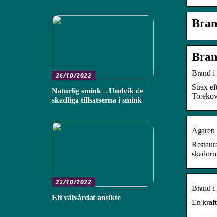
Bran
Bran
Brand i 
26/10/2022
Strax ef
Naturlig smink – Undvik de
Torekov
skadliga tillsatserna i smink
Ägaren e
Restaur
skadorn
22/10/2022
Brand i
Ett välvårdat ansikte
En kraft