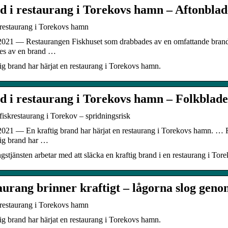
d i restaurang i Torekovs hamn – Aftonblad
 restaurang i Torekovs hamn
2021 — Restaurangen Fiskhuset som drabbades av en omfattande brand un
es av en brand …
ig brand har härjat en restaurang i Torekovs hamn.
d i restaurang i Torekovs hamn – Folkblade
fiskrestaurang i Torekov – spridningsrisk
021 — En kraftig brand har härjat en restaurang i Torekovs hamn. … R
tig brand har …
stjänsten arbetar med att släcka en kraftig brand i en restaurang i T
aurang brinner kraftigt – lågorna slog geno
 restaurang i Torekovs hamn
ig brand har härjat en restaurang i Torekovs hamn.