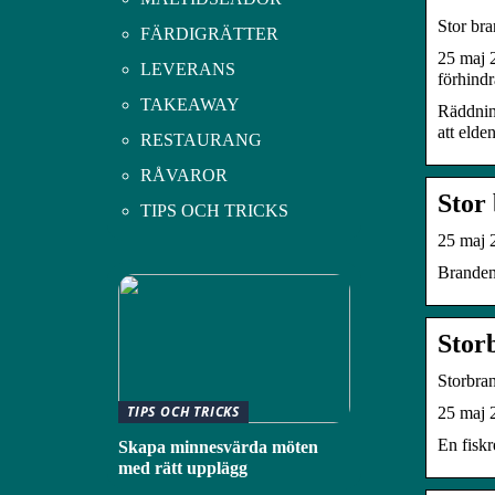
Stor bra
FÄRDIGRÄTTER
25 maj 2
LEVERANS
förhindr
TAKEAWAY
Räddnin
att elde
RESTAURANG
RÅVAROR
Stor 
TIPS OCH TRICKS
25 maj 
Branden ä
Stor
Storbran
TIPS OCH TRICKS
25 maj 2
En fisk
Skapa minnesvärda möten
med rätt upplägg