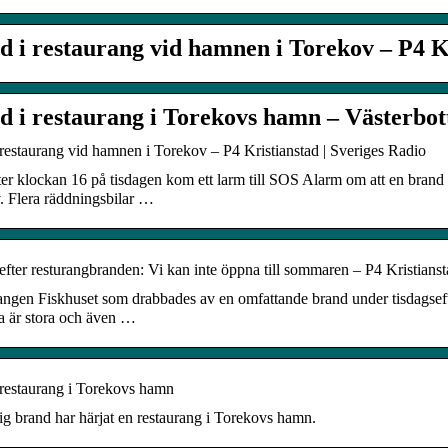
d i restaurang vid hamnen i Torekov – P4 K
d i restaurang i Torekovs hamn – Västerbo
restaurang vid hamnen i Torekov – P4 Kristianstad | Sveriges Radio
ter klockan 16 på tisdagen kom ett larm till SOS Alarm om att en brand 
. Flera räddningsbilar …
fter resturangbranden: Vi kan inte öppna till sommaren – P4 Kristianst
angen Fiskhuset som drabbades av en omfattande brand under tisdagsef
a är stora och även …
 restaurang i Torekovs hamn
ig brand har härjat en restaurang i Torekovs hamn.