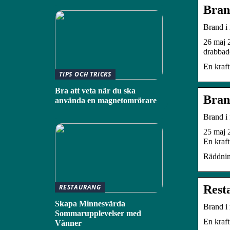
Bran
Brand i
26 maj 
drabbad
En kraft
TIPS OCH TRICKS
Bra att veta när du ska
Bran
använda en magnetomrörare
Brand i 
25 maj 2
En kraf
Räddning
Rest
RESTAURANG
Skapa Minnesvärda
Brand i
Sommarupplevelser med
En kraft
Vänner