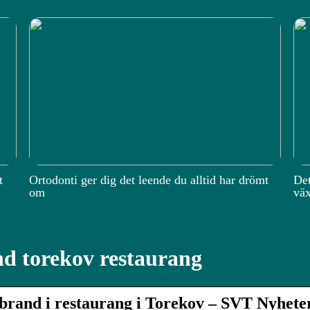
t
Ortodonti ger dig det leende du alltid har drömt
Det
om
väx
d torekov restaurang
 brand i restaurang i Torekov – SVT Nyhete