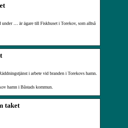
et
der … är ägare till Fiskhuset i Torekov, som alltså
t
äddningstjänst i arbete vid branden i Torekovs hamn.
orekov hamn i Båstads kommun.
m taket