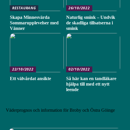
RESTAURANG
26/10/2022
Skapa Minnesvärda
Naturlig smink – Undvik
Sommarupplevelser med
de skadliga tillsatserna i
Vänner
smink
22/10/2022
02/10/2022
Ett välvårdat ansikte
Så här kan en tandläkare
hjälpa till med ett nytt
leende
Väderprognos och information för Broby och Östra Göinge