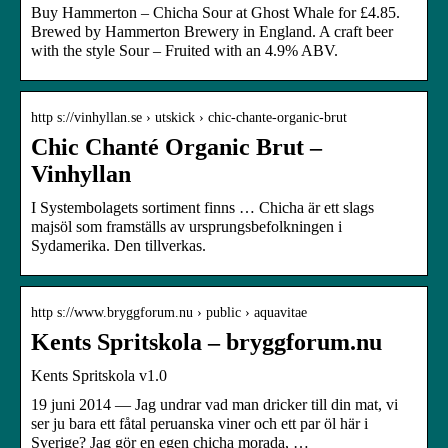
Buy Hammerton – Chicha Sour at Ghost Whale for £4.85.
Brewed by Hammerton Brewery in England. A craft beer
with the style Sour – Fruited with an 4.9% ABV.
http s://vinhyllan.se › utskick › chic-chante-organic-brut
Chic Chanté Organic Brut –
Vinhyllan
I Systembolagets sortiment finns … Chicha är ett slags
majsöl som framställs av ursprungsbefolkningen i
Sydamerika. Den tillverkas.
http s://www.bryggforum.nu › public › aquavitae
Kents Spritskola – bryggforum.nu
Kents Spritskola v1.0
19 juni 2014 — Jag undrar vad man dricker till din mat, vi
ser ju bara ett fåtal peruanska viner och ett par öl här i
Sverige? Jag gör en egen chicha morada, …