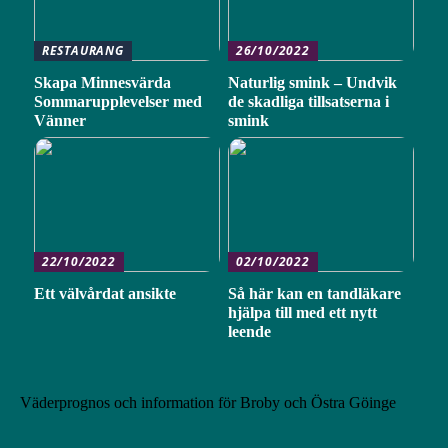
RESTAURANG
26/10/2022
Skapa Minnesvärda
Naturlig smink – Undvik
Sommarupplevelser med
de skadliga tillsatserna i
Vänner
smink
22/10/2022
02/10/2022
Ett välvårdat ansikte
Så här kan en tandläkare
hjälpa till med ett nytt
leende
Väderprognos och information för Broby och Östra Göinge