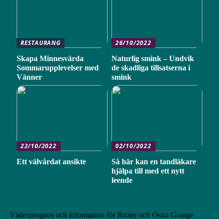
RESTAURANG
26/10/2022
Skapa Minnesvärda
Naturlig smink – Undvik
Sommarupplevelser med
de skadliga tillsatserna i
Vänner
smink
22/10/2022
02/10/2022
Ett välvårdat ansikte
Så här kan en tandläkare
hjälpa till med ett nytt
leende
Väderprognos och information för Broby och Östra Göinge