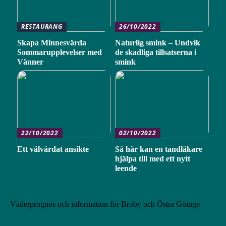
RESTAURANG
26/10/2022
Skapa Minnesvärda
Naturlig smink – Undvik
Sommarupplevelser med
de skadliga tillsatserna i
Vänner
smink
22/10/2022
02/10/2022
Ett välvårdat ansikte
Så här kan en tandläkare
hjälpa till med ett nytt
leende
Väderprognos och information för Broby och Östra Göinge