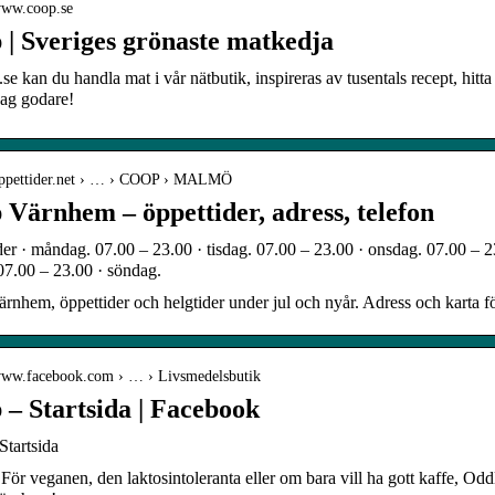
/www.coop.se
 | Sveriges grönaste matkedja
se kan du handla mat i vår nätbutik, inspireras av tusentals recept, hi
dag godare!
/oppettider.net › … › COOP › MALMÖ
 Värnhem – öppettider, adress, telefon
er · måndag. 07.00 – 23.00 · tisdag. 07.00 – 23.00 · onsdag. 07.00 – 23
07.00 – 23.00 · söndag.
nhem, öppettider och helgtider under jul och nyår. Adress och karta fö
/www.facebook.com › … › Livsmedelsbutik
 – Startsida | Facebook
tartsida
 För veganen, den laktosintoleranta eller om bara vill ha gott kaffe, Odd