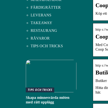
Coop
FÄRDIGRÄTTER
Köp ett 
LEVERANS
TAKEAWAY
http s://
RESTAURANG
Coop
RÅVAROR
Med Coop
TIPS OCH TRICKS
Coop Sc
http s://
Buti
Butiker
Hitta di
TIPS OCH TRICKS
här.
Skapa minnesvärda möten
med rätt upplägg