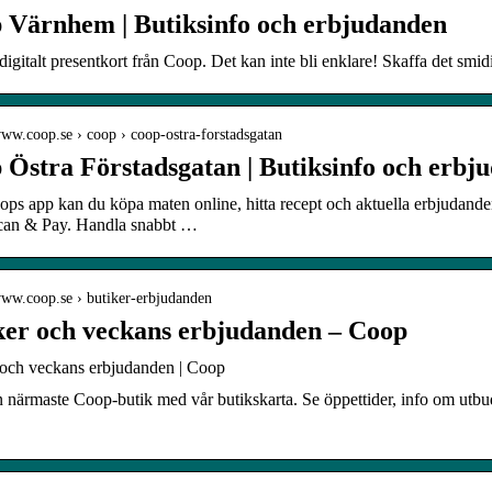
 Värnhem | Butiksinfo och erbjudanden
digitalt presentkort från Coop. Det kan inte bli enklare! Skaffa det smidig
www.coop.se › coop › coop-ostra-forstadsgatan
 Östra Förstadsgatan | Butiksinfo och erbj
s app kan du köpa maten online, hitta recept och aktuella erbjudanden
an & Pay. Handla snabbt …
www.coop.se › butiker-erbjudanden
ker och veckans erbjudanden – Coop
 och veckans erbjudanden | Coop
n närmaste Coop-butik med vår butikskarta. Se öppettider, info om utbu