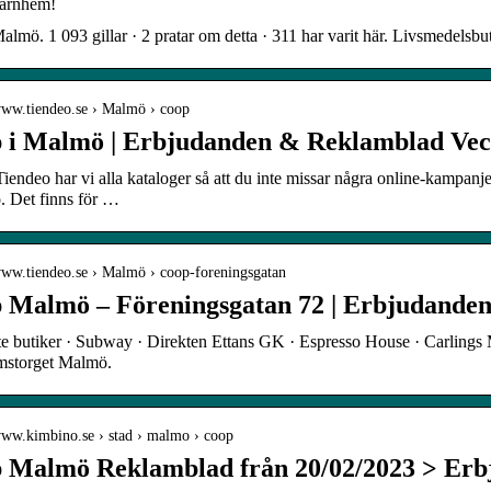
ärnhem!
lmö. 1 093 gillar · 2 pratar om detta · 311 har varit här. Livsmedelsbu
/www.tiendeo.se › Malmö › coop
 i Malmö | Erbjudanden & Reklamblad Vec
iendeo har vi alla kataloger så att du inte missar några online-kampanje
. Det finns för …
/www.tiendeo.se › Malmö › coop-foreningsgatan
 Malmö – Föreningsgatan 72 | Erbjudanden
e butiker · Subway · Direkten Ettans GK · Espresso House · Carlings
storget Malmö.
/www.kimbino.se › stad › malmo › coop
 Malmö Reklamblad från 20/02/2023 > Erb