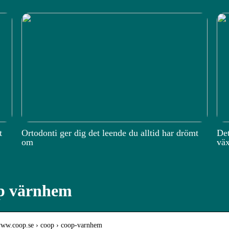
t
Ortodonti ger dig det leende du alltid har drömt
Det
om
väx
p värnhem
/www.coop.se › coop › coop-varnhem