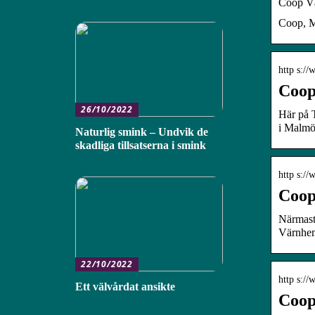
Coop V
Coop, Ma
http s:/
Coop
26/10/2022
Här på T
i Malmö
Naturlig smink – Undvik de
skadliga tillsatserna i smink
http s:/
Coop
Närmast
Värnhem
22/10/2022
http s:/
Ett välvårdat ansikte
Coop