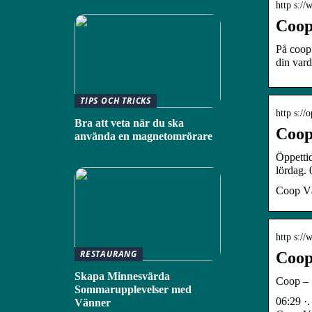
http s:/
Coop
På coop.
din var
TIPS OCH TRICKS
http s:/
Bra att veta när du ska
Coop
använda en magnetomrörare
Öppettid
lördag. 
Coop Vär
http s:/
RESTAURANG
Coop
Skapa Minnesvärda
Coop – S
Sommarupplevelser med
06:29 ·.
Vänner