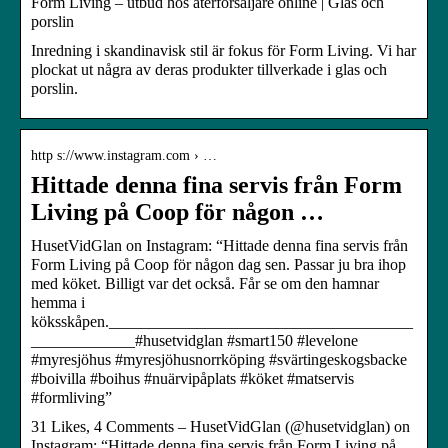
Form Living – utbud hos återförsäljare online | Glas och
porslin
Inredning i skandinavisk stil är fokus för Form Living. Vi har
plockat ut några av deras produkter tillverkade i glas och
porslin.
http s://www.instagram.com › …
Hittade denna fina servis från Form
Living på Coop för någon …
HusetVidGlan on Instagram: “Hittade denna fina servis från
Form Living på Coop för någon dag sen. Passar ju bra ihop
med köket. Billigt var det också. Får se om den hamnar
hemma i
köksskåpen.______________________________________
_____________#husetvidglan #smart150 #levelone
#myresjöhus #myresjöhusnorrköping #svärtingeskogsbacke
#boivilla #boihus #nuärvipåplats #köket #matservis
#formliving”
31 Likes, 4 Comments – HusetVidGlan (@husetvidglan) on
Instagram: “Hittade denna fina servis från Form Living på