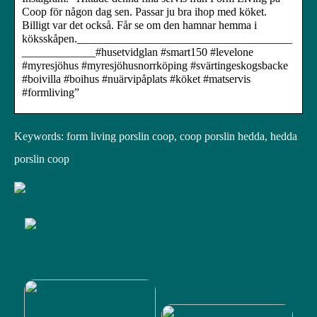
Coop för någon dag sen. Passar ju bra ihop med köket.
Billigt var det också. Får se om den hamnar hemma i
köksskåpen.______________________________________
_____________#husetvidglan #smart150 #levelone
#myresjöhus #myresjöhusnorrköping #svärtingeskogsbacke
#boivilla #boihus #nuärvipåplats #köket #matservis
#formliving”
Keywords: form living porslin coop, coop porslin hedda, hedda
porslin coop