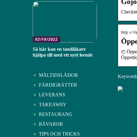
Gojo
Checki
http s://
02/10/2022
Öppe
Så här kan en tandläkare
◴ Öppett
hjälpa till med ett nytt leende
Öppetti
MÅLTIDSLÅDOR
Keywords:
FÄRDIGRÄTTER
LEVERANS
TAKEAWAY
RESTAURANG
RÅVAROR
TIPS OCH TRICKS