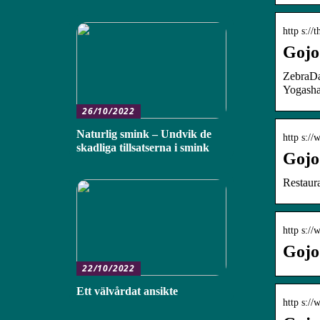
http s://
Gojo
ZebraDa
Yogasha
26/10/2022
Naturlig smink – Undvik de
http s://
skadliga tillsatserna i smink
Gojo
Restaur
http s:/
Gojo
22/10/2022
Ett välvårdat ansikte
http s:/