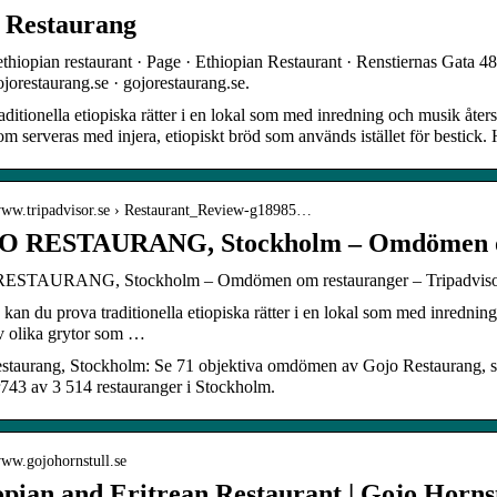
 Restaurang
thiopian restaurant · Page · Ethiopian Restaurant · Renstiernas Gata 
orestaurang.se · gojorestaurang.se.
aditionella etiopiska rätter i en lokal som med inredning och musik åter
om serveras med injera, etiopiskt bröd som används istället för bestick. 
/www.tripadvisor.se › Restaurant_Review-g18985…
O RESTAURANG, Stockholm – Omdömen
ESTAURANG, Stockholm – Omdömen om restauranger – Tripadviso
kan du prova traditionella etiopiska rätter i en lokal som med inrednin
v olika grytor som …
staurang, Stockholm: Se 71 objektiva omdömen av Gojo Restaurang, so
43 av 3 514 restauranger i Stockholm.
www.gojohornstull.se
opian and Eritrean Restaurant | Gojo Horns