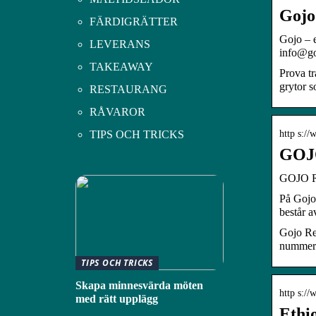
Gojo
FÄRDIGRÄTTER
Gojo – e
LEVERANS
info@goj
TAKEAWAY
Prova tr
grytor s
RESTAURANG
RÅVAROR
http s:/
TIPS OCH TRICKS
GOJ
GOJO R
På Gojo 
består a
Gojo Re
nummer7
TIPS OCH TRICKS
Skapa minnesvärda möten
http s://
med rätt upplägg
Ethi