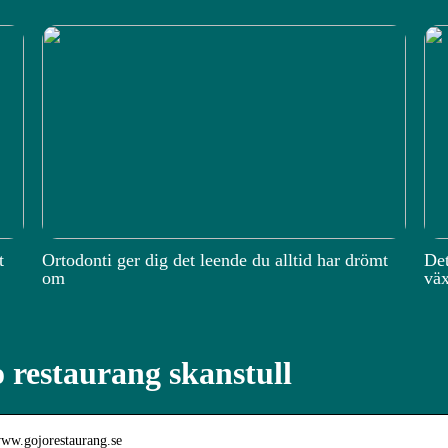
t
Ortodonti ger dig det leende du alltid har drömt
Det
om
väx
 restaurang skanstull
www.gojorestaurang.se