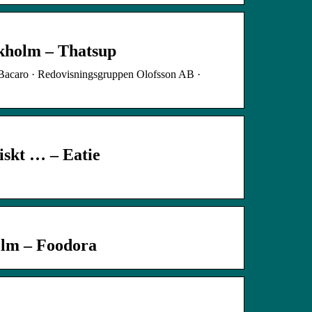
kholm – Thatsup
 Bacaro · Redovisningsgruppen Olofsson AB ·
iskt … – Eatie
olm – Foodora