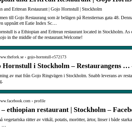
n and Eritrean Restaurant | Gojo Hornstull | Stockholm
en till Gojo Restaurang som är belägen på Renstiernas gata 48. Denna 
 uppnått ett Eatie Index Sc…
nstull is a Ethiopian and Eritrean restaurant located in Stockholm. As o
ojo in the middle of the restaurant.Welcome!
www.thefork.se › gojo-hornstull-r572173
 Hornstull i Stockholm – Restaurangens …
ing av mat från Gojo Ringvägen i Stockholm. Snabb leverans av restau
g.
/www.facebook.com › profile
 – ethiopian restaurant | Stockholm – Face
å vegetariska rätter av vitkål, potatis, morötter, ärtor, linser i både star
t, …