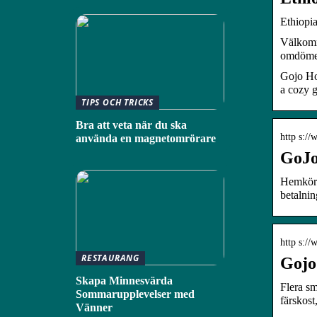
Ethiopia
Välkomm
omdömen
Gojo Hor
a cozy g
TIPS OCH TRICKS
Bra att veta när du ska
http s://
använda en magnetomrörare
GoJo
Hemkörn
betalnin
http s:/
RESTAURANG
Gojo
Skapa Minnesvärda
Flera sm
Sommarupplevelser med
färskos
Vänner