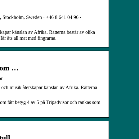
48, Stockholm, Sweden · +46 8 641 04 96 ·
skapar känslan av Afrika. Rätterna består av olika
Här äts all mat med fingrarna.
 om …
r
g och musik återskapar känslan av Afrika. Rätterna
m fått betyg 4 av 5 på Tripadvisor och rankas som
tull