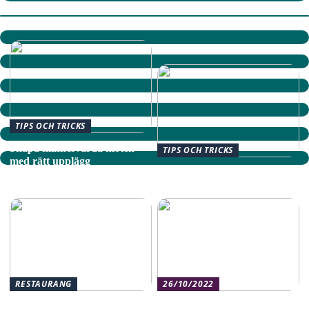
TIPS OCH TRICKS
Skapa minnesvärda möten
TIPS OCH TRICKS
med rätt upplägg
Bra att veta när du ska
använda en magnetomrörare
RESTAURANG
26/10/2022
Skapa Minnesvärda
Naturlig smink – Undvik de