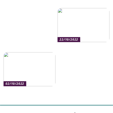
Sommarupplevelser med
skadliga tillsatserna i smink
Vänner
22/10/2022
Ett välvårdat ansikte
02/10/2022
Så här kan en tandläkare
hjälpa till med ett nytt leende