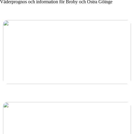
Väderprognos och information för Broby och Östra Göinge
Så här kan en tandläkare hjälpa till med ett nytt leende