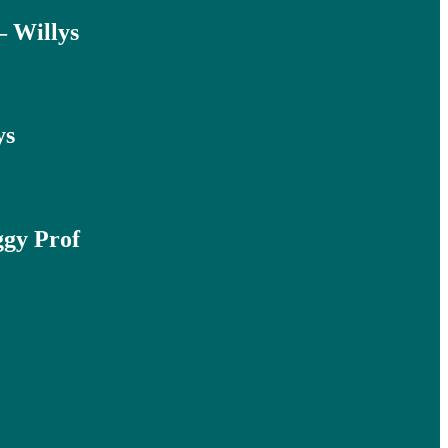
– Willys
ys
ggy Prof