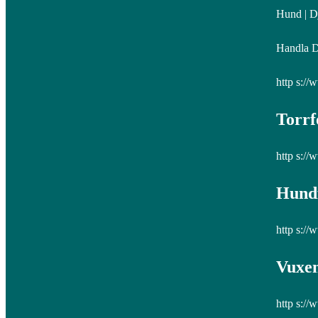
Hund | Dj
Handla Dj
http s://
Torrf
http s://
Hundf
http s://
Vuxen
http s://