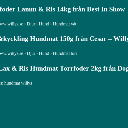
oder Lamm & Ris 14kg från Best In Show 
www.willys.se › Djur › Hund › Hundmat våt
kyckling Hundmat 150g från Cesar – Will
www.willys.se › Djur › Hund › Hundmat torr
Lax & Ris Hundmat Torrfoder 2kg från Do
: hundmat willys