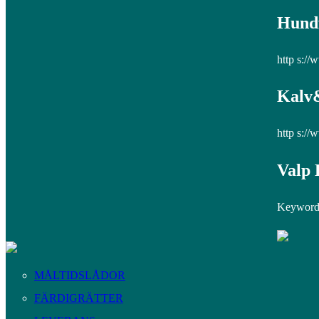
Hundf
http s://
Kalv&
http s://
Valp 
Keywords
MÅLTIDSLÅDOR
FÄRDIGRÄTTER