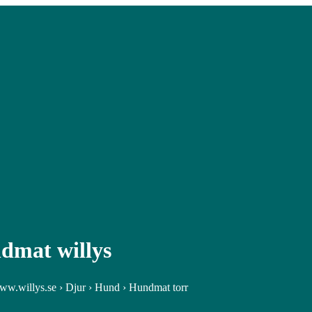
dmat willys
www.willys.se › Djur › Hund › Hundmat torr