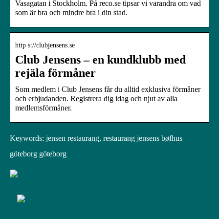
Vasagatan i Stockholm. På reco.se tipsar vi varandra om vad
som är bra och mindre bra i din stad.
http s://clubjensens.se
Club Jensens – en kundklubb med
rejäla förmåner
Som medlem i Club Jensens får du alltid exklusiva förmåner
och erbjudanden. Registrera dig idag och njut av alla
medlemsförmåner.
Keywords: jensen restaurang, restaurang jensens bøfhus
göteborg göteborg