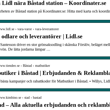
 Lidl nära Båstad station – Koordinater.se
ärheten av Båstad station på Koordinater.se: Hitta med karta och koordina
www.lidl.se › vara-varor › vara-leverantorer
odlare och leverantörer | Lidl.se
Santesson driver en stor grönsaksodling i skånska Förslöv, beläget m
lvön. De lätta jordarna lämpar …
www.tiendeo.se › Båstad › matbutiker
utiker i Båstad | Erbjudanden & Reklambl
 bästa kampanjer och rabattkoder för Matbutiker i Båstad. • Willys, L
www.kimbino.se › stad › bastad
ad – Alla aktuella erbjudanden och reklam