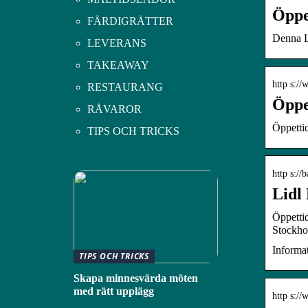
Öppet
FÄRDIGRÄTTER
Denna Li
LEVERANS
TAKEAWAY
http s://
RESTAURANG
Öppet
RÅVAROR
Öppettid
TIPS OCH TRICKS
http s://
Lidl
Öppettid
Stockho
Informat
TIPS OCH TRICKS
Skapa minnesvärda möten
med rätt upplägg
http s://