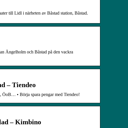
ter till Lidl i närheten av Båstad station, Båstad.
ellan Ängelholm och Båstad på den vackra
ad – Tiendeo
idl, ÖoB… • Börja spara pengar med Tiendeo!
blad – Kimbino