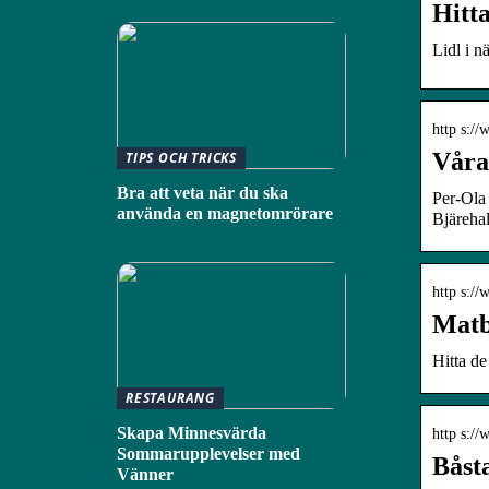
Hitta
Lidl i n
http s://
Våra 
TIPS OCH TRICKS
Bra att veta när du ska
Per-Ola 
använda en magnetomrörare
Bjäreha
http s://
Matb
Hitta de
RESTAURANG
Skapa Minnesvärda
http s://
Sommarupplevelser med
Båst
Vänner