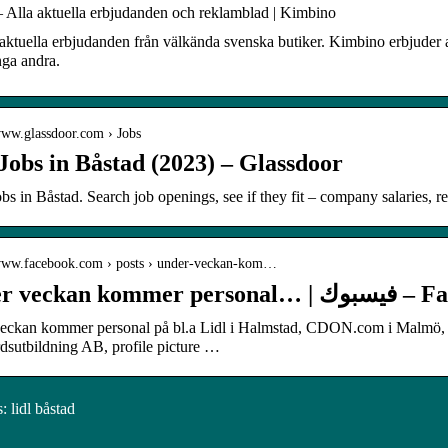
– Alla aktuella erbjudanden och reklamblad | Kimbino
 aktuella erbjudanden från välkända svenska butiker. Kimbino erbjuder a
ga andra.
/www.glassdoor.com › Jobs
Jobs in Båstad (2023) – Glassdoor
obs in Båstad. Search job openings, see if they fit – company salaries,
/www.facebook.com › posts › under-veckan-kom…
Under veckan kommer 
eckan kommer personal på bl.a Lidl i Halmstad, CDON.com i Malmö, 
dsutbildning AB, profile picture …
 lidl båstad