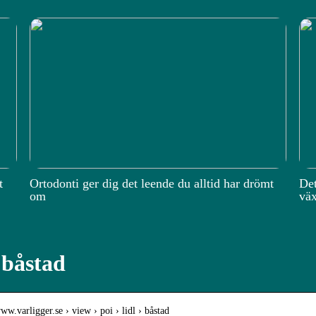
t
Ortodonti ger dig det leende du alltid har drömt
Det
om
väx
 båstad
www.varligger.se › view › poi › lidl › båstad