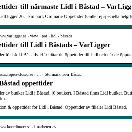
tider till närmaste Lidl i Båstad – VarLigg
dl ligger 26.1 km bort. Ordinarie Öppettider (Gäller ej speciella helg
www.varligger.se › view › poi › lidl › båstads
tider till Lidl i Båstads – VarLigger
er för Lidl i Båstads. Här hittar du öppettider till Lidl och när de öppn
bastad.open-closed.se › … › Stormarknader Båstad
 Båstad oppettider
er av butiker Lidl i Båstad. (0 butiker). I Båstad finns Lidl butiker. Bu
lm.
ion & oppettider for Lidl i Båstad. Öppettider av filialer Lidl Båstad.
www.koordinater.se › i-narheten-av