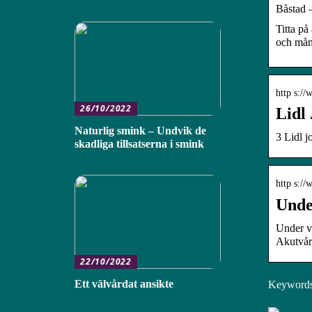
Båstad 
Titta på
och mån
http s:/
26/10/2022
Lidl 
Naturlig smink – Undvik de
3 Lidl j
skadliga tillsatserna i smink
http s:/
Under v
Akutvår
22/10/2022
Ett välvårdat ansikte
Keywords: