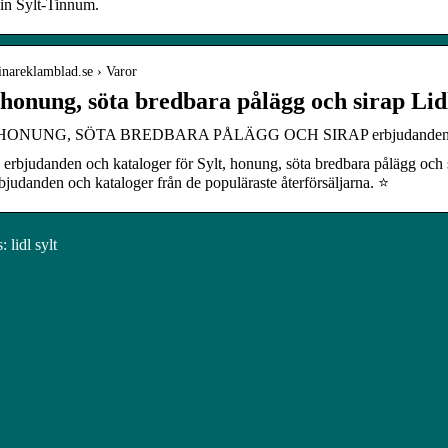
 in Sylt-Tinnum.
dinareklamblad.se › Varor
 honung, söta bredbara pålägg och sirap Lid
HONUNG, SÖTA BREDBARA PÅLÄGG OCH SIRAP erbjudanden – LID
 erbjudanden och kataloger för Sylt, honung, söta bredbara pålägg och
judanden och kataloger från de populäraste återförsäljarna. ⭐
lidl sylt