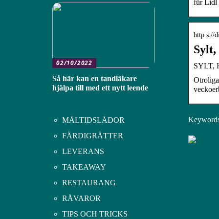
für Lidl
http s://
Sylt,
02/10/2022
SYLT, 
Så här kan en tandläkare
Otroliga
hjälpa till med ett nytt leende
veckoerb
Keywords: 
MÅLTIDSLÅDOR
FÄRDIGRÄTTER
LEVERANS
TAKEAWAY
RESTAURANG
RÅVAROR
TIPS OCH TRICKS