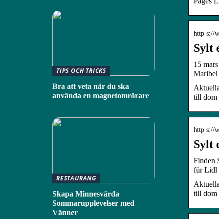
Pages L
http s:/
Sylt
15 mars 
TIPS OCH TRICKS
Maribel
Bra att veta när du ska
Aktuella
använda en magnetomrörare
till dom 
http s:/
Sylt
Finden S
für Lidl
RESTAURANG
Aktuella
till dom 
Skapa Minnesvärda
Sommarupplevelser med
Vänner