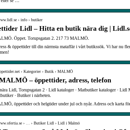
 eller se …
www.lidl.se › info › butiker
tider Lidl – Hitta en butik nära dig | Lidl.s
ALMÖ. Öppet. Torupsgatan 2. 217 73 MALMÖ.
ress & öppettider till din närmsta mataffär i vårt butikssök. Vi har nu fle
men!
oppettider.net › Kategorier › Butik › MALMÖ
 MALMÖ – öppettider, adress, telefon
nära Lidl, Torupsgatan 2 · Lidl kataloger · Matbutiker kataloger · Li
butiker · Butiker i närheten.
MÖ, öppettider och helgtider under jul och nyår. Adress och karta för
www.ofertia.se › … › Butiker Lidl › Lidl i Malmö