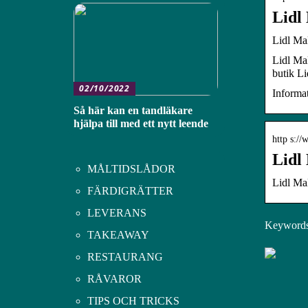
Lidl
Lidl Ma
Lidl Ma
butik Li
02/10/2022
Informa
Så här kan en tandläkare
hjälpa till med ett nytt leende
http s://
Lidl
MÅLTIDSLÅDOR
Lidl Ma
FÄRDIGRÄTTER
LEVERANS
Keywords:
TAKEAWAY
RESTAURANG
RÅVAROR
TIPS OCH TRICKS