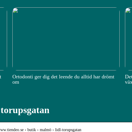
t
Ortodonti ger dig det leende du alltid har drömt
Det
om
väx
 torupsgatan
www.tiendeo.se › butik › malmö › lidl-torupsgatan