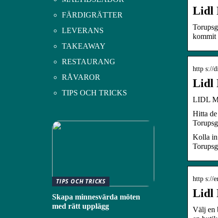
Lidl
FÄRDIGRÄTTER
Torupsg
LEVERANS
kommit t
TAKEAWAY
RESTAURANG
http s://
RÅVAROR
Lidl
TIPS OCH TRICKS
LIDL Ma
Hitta de
Torupsg
Kolla i
Torupsg
http s:/
TIPS OCH TRICKS
Lidl
Skapa minnesvärda möten
med rätt upplägg
Välj en 