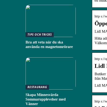
en butik
http s://
Öppet
Lidl M
TIPS OCH TRICKS
Hitta ad
Bra att veta när du ska
Välkom
använda en magnetomrörare
http s://
Lidl
Butiker 
från Mat
Lidl MAL
RESTAURANG
Skapa Minnesvärda
Sommarupplevelser med
http s://
Vänner