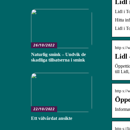
Lidl
Lidl i T
Hitta in
Lidl i T
26/10/2022
http s://
Naturlig smink – Undvik de
Lidl
skadliga tillsatserna i smink
Öppettid
till Lid
http s://
Öppe
22/10/2022
Informa
Ett välvårdat ansikte
http s://