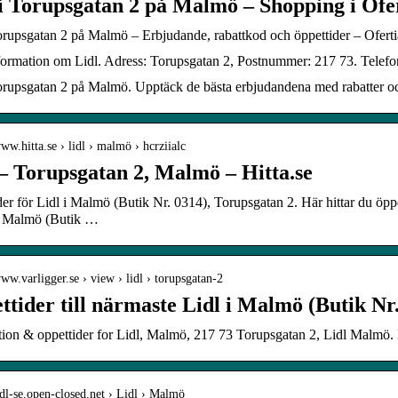
 i Torupsgatan 2 på Malmö – Shopping i Ofer
orupsgatan 2 på Malmö – Erbjudande, rabattkod och öppettider – Oferti
formation om Lidl. Adress: Torupsgatan 2, Postnummer: 217 73. Telefo
orupsgatan 2 på Malmö. Upptäck de bästa erbjudandena med rabatter oc
www.hitta.se › lidl › malmö › hcrziialc
 – Torupsgatan 2, Malmö – Hitta.se
er för Lidl i Malmö (Butik Nr. 0314), Torupsgatan 2. Här hittar du öpp
l, Malmö (Butik …
www.varligger.se › view › lidl › torupsgatan-2
ttider till närmaste Lidl i Malmö (Butik Nr
tion & oppettider for Lidl, Malmö, 217 73 Torupsgatan 2, Lidl Malmö.
lidl-se.open-closed.net › Lidl › Malmö