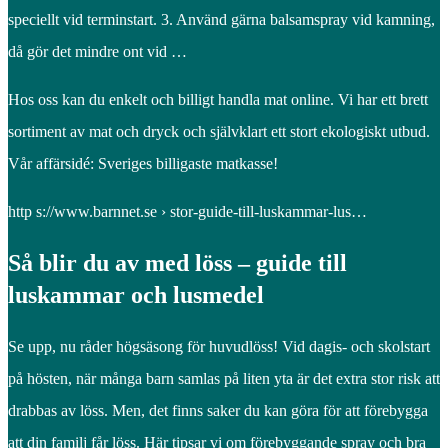
speciellt vid terminstart. 3. Använd gärna balsamspray vid kamning,
då gör det mindre ont vid …
Hos oss kan du enkelt och billigt handla mat online. Vi har ett brett
sortiment av mat och dryck och självklart ett stort ekologiskt utbud.
Vår affärsidé: Sveriges billigaste matkasse!
http s://www.barnnet.se › stor-guide-till-luskammar-lus…
Så blir du av med löss – guide till
luskammar och lusmedel
Se upp, nu råder högsäsong för huvudlöss! Vid dagis- och skolstart
på hösten, när många barn samlas på liten yta är det extra stor risk att
drabbas av löss. Men, det finns saker du kan göra för att förebygga
att din familj får löss. Här tipsar vi om förebyggande spray och bra