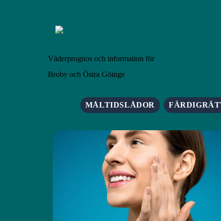
Väderprognos och information för
Broby och Östra Göinge
MÅLTIDSLÅDOR
FÄRDIGRÄT