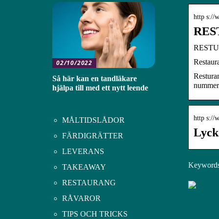
http s://
REST
RESTUR
Restaur
02/10/2022
Restura
Så här kan en tandläkare
nummer1
hjälpa till med ett nytt leende
http s:/
MÅLTIDSLÅDOR
Lyck
FÄRDIGRÄTTER
LEVERANS
Keywords:
TAKEAWAY
RESTAURANG
RÅVAROR
TIPS OCH TRICKS