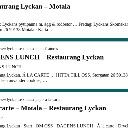
aurang Lyckan – Motala
 Lyckans pyttipanna m. ägg & rödbetor … Fredag: Lyckans Skomakarl
an 26 59138 Motala · Karta …
www.lyckan.se › index.php › features
NS LUNCH – Restaurang Lyckan
NS LUNCH
ang Lyckan. Á LA CARTE … HITTA TILL OSS. Storgatan 26 59138 M
tsen använder cookies, …
www.lyckan.se › index.php › a-la-carte
 carte – Motala – Restaurang Lyckan
te
ang Lyckan · Start · OM OSS · DAGENS LUNCH · À la carte · Dr