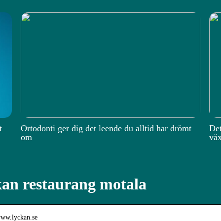
t
Ortodonti ger dig det leende du alltid har drömt
Det
om
väx
an restaurang motala
www.lyckan.se