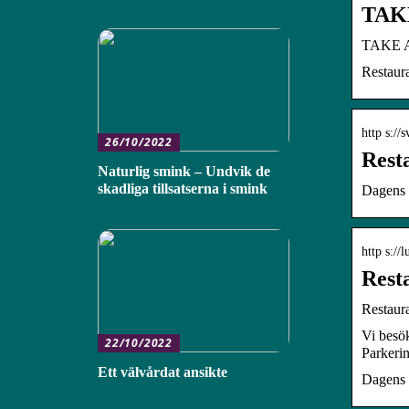
TAKE
TAKE 
Restaura
http s://
26/10/2022
Rest
Naturlig smink – Undvik de
skadliga tillsatserna i smink
Dagens 
http s://
Rest
Restaur
Vi besök
22/10/2022
Parkerin
Ett välvårdat ansikte
Dagens 