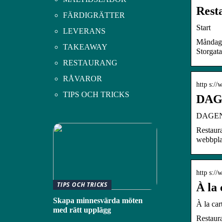
Rest
FÄRDIGRÄTTER
Start
LEVERANS
Måndag:
TAKEAWAY
Storgat
RESTAURANG
RÅVAROR
http s://
TIPS OCH TRICKS
DAGE
DAGE
Restaur
webbpla
http s://
TIPS OCH TRICKS
À la
Skapa minnesvärda möten
À la car
med rätt upplägg
Restaur