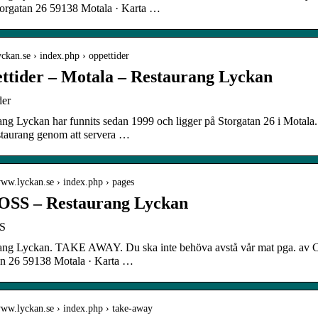
orgatan 26 59138 Motala · Karta …
lyckan.se › index.php › oppettider
ttider – Motala – Restaurang Lyckan
der
ng Lyckan har funnits sedan 1999 och ligger på Storgatan 26 i Motala.
staurang genom att servera …
www.lyckan.se › index.php › pages
SS – Restaurang Lyckan
S
ang Lyckan. TAKE AWAY. Du ska inte behöva avstå vår mat pga. av 
an 26 59138 Motala · Karta …
www.lyckan.se › index.php › take-away