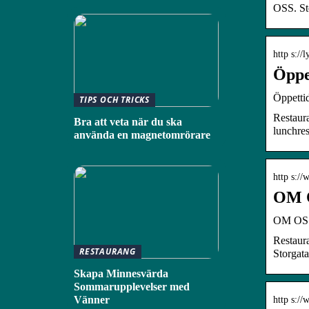
OSS. St
http s://
Öppe
Öppetti
TIPS OCH TRICKS
Restaura
Bra att veta när du ska
lunchre
använda en magnetomrörare
http s://
OM O
OM OS
Restaur
RESTAURANG
Storgat
Skapa Minnesvärda
Sommarupplevelser med
Vänner
http s://