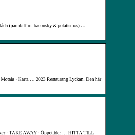
åda (pannbiff m. baconsky & potatismos) …
otala · Karta … 2023 Restaurang Lyckan. Den här
ycker · TAKE AWAY · Öppettider … HITTA TILL