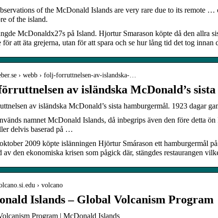
bservations of the McDonald Islands are very rare due to its remote …
 of the island.
ängde McDonaldx27s på Island. Hjortur Smarason köpte då den allra s
 för att äta grejerna, utan för att spara och se hur lång tid det tog in
feber.se › webb › folj-forruttnelsen-av-islandska-…
 förruttnelsen av isländska McDonald’s sist
ruttnelsen av isländska McDonald’s sista hamburgermål. 1923 dagar ga
nvänds namnet McDonald Islands, då inbegrips även den före detta ön 
eller delvis baserad på …
oktober 2009 köpte islänningen Hjörtur Smárason ett hamburgermål på 
 av den ekonomiska krisen som pågick där, stängdes restaurangen vilke
volcano.si.edu › volcano
nald Islands – Global Volcanism Program
Volcanism Program | McDonald Islands