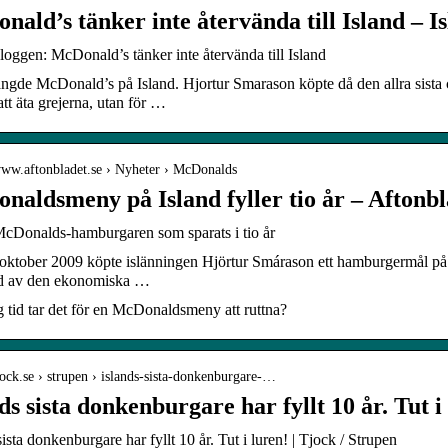
ald’s tänker inte återvända till Island – I
loggen: McDonald’s tänker inte återvända till Island
ängde McDonald’s på Island. Hjortur Smarason köpte då den allra sis
 att äta grejerna, utan för …
/www.aftonbladet.se › Nyheter › McDonalds
naldsmeny på Island fyller tio år – Aftonbl
McDonalds-hamburgaren som sparats i tio år
oktober 2009 köpte islänningen Hjörtur Smárason ett hamburgermål på 
d av den ekonomiska …
 tid tar det för en McDonaldsmeny att ruttna?
tjock.se › strupen › islands-sista-donkenburgare-…
ds sista donkenburgare har fyllt 10 år. Tut i
sista donkenburgare har fyllt 10 år. Tut i luren! | Tjock / Strupen