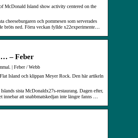
 of McDonald Island show activity centered on the
ista cheeseburgaren och pommesen som serverades
nan de bröts ned. Förra veckan fyllde x22experimente…
a … – Feber
mmal. | Feber / Webb
Flat Island och klippan Meyer Rock. Den här artikeln
Islands sista McDonaldx27s-restaurang. Dagen efter,
t innebar att snabbmatskedjan inte längre fanns …