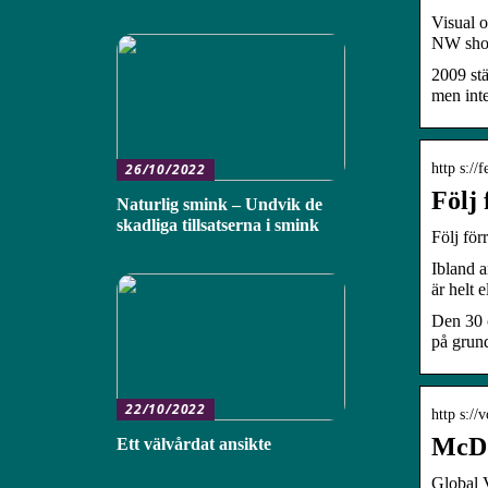
Visual o
NW shore
2009 st
men inte
http s://
26/10/2022
Följ
Naturlig smink – Undvik de
skadliga tillsatserna i smink
Följ för
Ibland a
är helt 
Den 30 
på grund
22/10/2022
http s://
McDo
Ett välvårdat ansikte
Global 