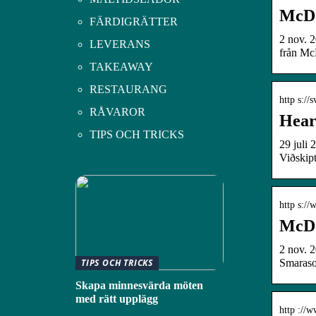
McDo
FÄRDIGRÄTTER
2 nov. 2
LEVERANS
från Mc
TAKEAWAY
RESTAURANG
http s:/
RÅVAROR
Hear
TIPS OCH TRICKS
29 juli 
Viðskipt
http s:/
McDon
2 nov. 2
Smaraso
TIPS OCH TRICKS
Skapa minnesvärda möten
med rätt upplägg
http ://