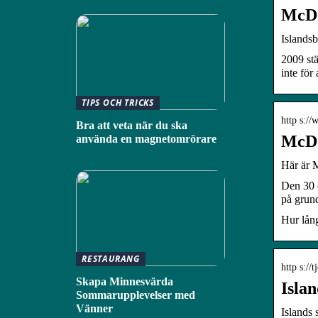
McDon
Islandsb
2009 st
inte för
TIPS OCH TRICKS
http s:/
Bra att veta när du ska
McDo
använda en magnetomrörare
Här är 
Den 30 
på grun
Hur lång
RESTAURANG
http s://
Skapa Minnesvärda
Islan
Sommarupplevelser med
Vänner
Islands 