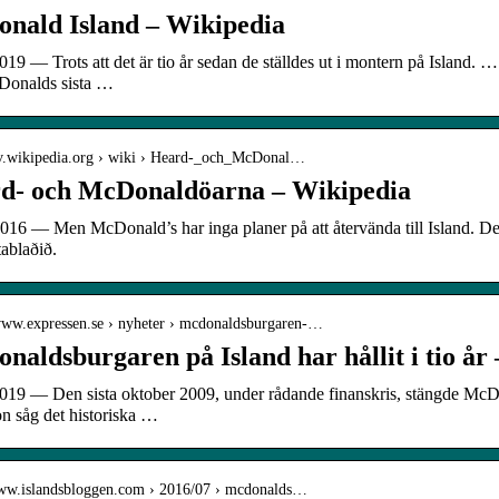
nald Island – Wikipedia
019 — Trots att det är tio år sedan de ställdes ut i montern på Island
Donalds sista …
/sv.wikipedia.org › wiki › Heard-_och_McDonal…
d- och McDonaldöarna – Wikipedia
2016 — Men McDonald’s har inga planer på att återvända till Island. De
ablaðið.
/www.expressen.se › nyheter › mcdonaldsburgaren-…
aldsburgaren på Island har hållit i tio år 
019 — Den sista oktober 2009, under rådande finanskris, stängde McDon
n såg det historiska …
www.islandsbloggen.com › 2016/07 › mcdonalds…