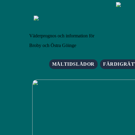
Väderprognos och information för
Broby och Östra Göinge
MÅLTIDSLÅDOR
FÄRDIGRÄT