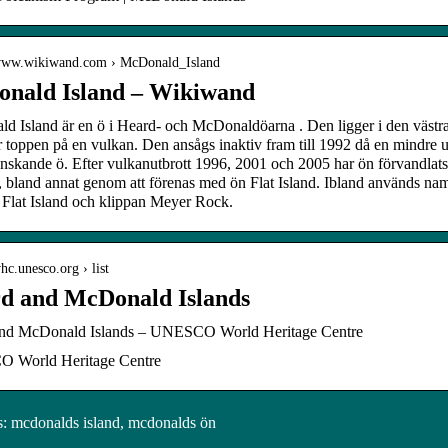
/www.wikiwand.com › McDonald_Island
nald Island – Wikiwand
d Island är en ö i Heard- och McDonaldöarna . Den ligger i den väs
r toppen på en vulkan. Den ansågs inaktiv fram till 1992 då en mindre 
önskande ö. Efter vulkanutbrott 1996, 2001 och 2005 har ön förvandlats
k, bland annat genom att förenas med ön Flat Island. Ibland används n
 Flat Island och klippan Meyer Rock.
whc.unesco.org › list
d and McDonald Islands
nd McDonald Islands – UNESCO World Heritage Centre
 World Heritage Centre
 mcdonalds island, mcdonalds ön