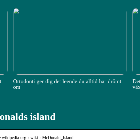
t
Ortodonti ger dig det leende du alltid har drömt
Det
om
väx
nalds island
sv.wikipedia.org › wiki › McDonald_Island