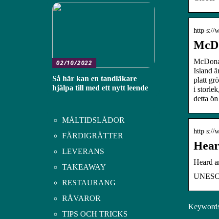
http s:/
McDo
McDonal
02/10/2022
Island ä
Så här kan en tandläkare
platt gr
hjälpa till med ett nytt leende
i storle
detta ön
MÅLTIDSLÅDOR
http s://
FÄRDIGRÄTTER
Hear
LEVERANS
Heard a
TAKEAWAY
UNESCO
RESTAURANG
RÅVAROR
Keywords:
TIPS OCH TRICKS