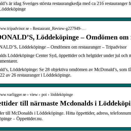
’s är idag Sveriges största restaurangkedja med ca 216 restauranger 
Löddeköpinge
/www.tripadvisor.se › Restaurant_Review-g227949-…
NALD’S, Löddeköpinge – Omdömen om r
LD’S, Löddeköpinge – Omdömen om restauranger – Tripadvisor
s Löddeköpinge Center Syd, öppettider och helgtider under jul och nyår
mentarer.
d’s, Löddeköpinge: Se 28 objektiva omdömen av McDonald’s, som fått
2 av 26 restauranger i Löddeköpinge.
www.varligger.se › view › poi › löddeköpinge
ttider till närmaste Mcdonalds i Löddeköp
der till McDonalds i Löddeköpinge. Hitta öppettider, adress, telefon
pinge – Öppettider.nu.