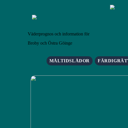
Väderprognos och information för
Broby och Östra Göinge
MÅLTIDSLÅDOR
FÄRDIGRÄT