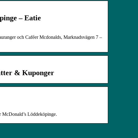
inge – Eatie
stauranger och Caféer Mcdonalds, Marknadsvägen 7 –
atter & Kuponger
ler McDonald’s Löddeköpinge.