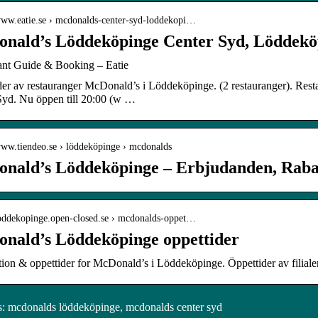
/www.eatie.se › mcdonalds-center-syd-loddekopi…
nald’s Löddeköpinge Center Syd, Löddeköp
ant Guide & Booking – Eatie
der av restauranger McDonald’s i Löddeköpinge. (2 restauranger). Re
Syd. Nu öppen till 20:00 (w …
/www.tiendeo.se › löddeköpinge › mcdonalds
nald’s Löddeköpinge – Erbjudanden, Rab
/loddekopinge.open-closed.se › mcdonalds-oppet…
nald’s Löddeköpinge oppettider
tion & oppettider for McDonald’s i Löddeköpinge. Öppettider av filia
 mcdonalds löddeköpinge, mcdonalds center syd