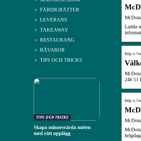
McDo
FÄRDIGRÄTTER
McDonal
LEVERANS
Ladda n
TAKEAWAY
informa
RESTAURANG
RÅVAROR
http s:/
TIPS OCH TRICKS
Välk
McDonald
246 51 
http s:/
McDo
TIPS OCH TRICKS
McDonal
Skapa minnesvärda möten
McDonal
med rätt upplägg
helgdag