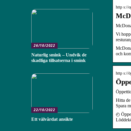
http s://
McDo
McDonal
Vi hopp
resturan
26/10/2022
McDonald
och kom
Naturlig smink – Undvik de
skadliga tillsatserna i smink
http s://
Öppe
Öppetti
Hitta de
Spara m
22/10/2022
◴ Öppet
Ett välvårdat ansikte
Löddekö