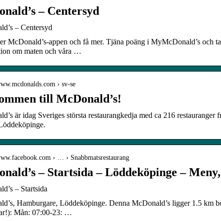
nald’s – Centersyd
d’s – Centersyd
er McDonald’s-appen och få mer. Tjäna poäng i MyMcDonald’s och ta del
tion om maten och våra …
/www.mcdonalds.com › sv-se
ommen till McDonald’s!
’s är idag Sveriges största restaurangkedja med ca 216 restauranger 
Löddeköpinge.
/www.facebook.com › … › Snabbmatsrestaurang
nald’s – Startsida – Löddeköpinge – Meny,
d’s – Startsida
d’s, Hamburgare, Löddeköpinge. Denna McDonald’s ligger 1.5 km bort. 
ar!): Mån: 07:00-23: …