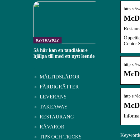
http s:/
McDo
Restaur
Öppetti
02/10/2022
Center 
Så här kan en tandläkare
hjälpa till med ett nytt leende
http s:/
McDo
MÅLTIDSLÅDOR
FÄRDIGRÄTTER
http s:/
LEVERANS
McDo
TAKEAWAY
Informa
RESTAURANG
RÅVAROR
Keywords:
TIPS OCH TRICKS