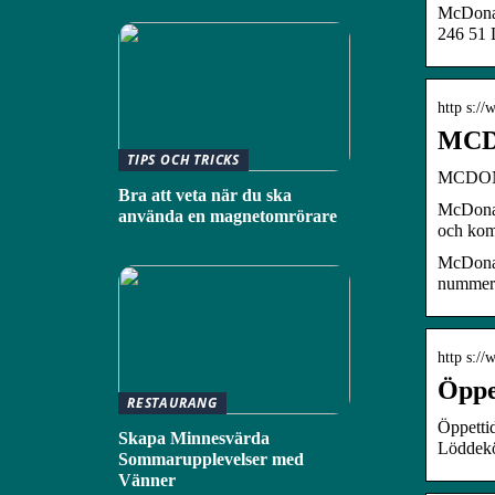
McDonald
246 51 
http s:/
MCDO
TIPS OCH TRICKS
MCDONA
Bra att veta när du ska
McDonald
använda en magnetomrörare
och kom
McDonal
nummer2
http s://
Öppe
RESTAURANG
Öppetti
Skapa Minnesvärda
Löddekö
Sommarupplevelser med
Vänner