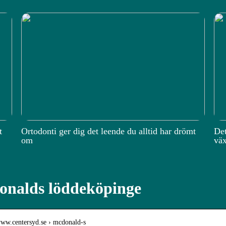
t
Ortodonti ger dig det leende du alltid har drömt
Det
om
väx
nalds löddeköpinge
/www.centersyd.se › mcdonald-s