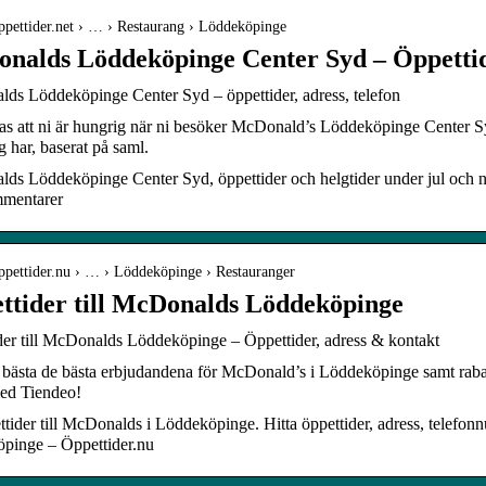
oppettider.net › … › Restaurang › Löddeköpinge
nalds Löddeköpinge Center Syd – Öppetti
ds Löddeköpinge Center Syd – öppettider, adress, telefon
as att ni är hungrig när ni besöker McDonald’s Löddeköpinge Center 
g har, baserat på saml.
s Löddeköpinge Center Syd, öppettider och helgtider under jul och nyår
mentarer
öppettider.nu › … › Löddeköpinge › Restauranger
ttider till McDonalds Löddeköpinge
der till McDonalds Löddeköpinge – Öppettider, adress & kontakt
 bästa de bästa erbjudandena för McDonald’s i Löddeköpinge samt raba
ed Tiendeo!
tider till McDonalds i Löddeköpinge. Hitta öppettider, adress, telef
pinge – Öppettider.nu