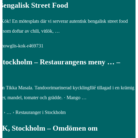
Bengalisk Street Food
ök! En mötesplats där vi serverar autentisk bengalisk street food
 som doftar av chili, vitlök, …
 › mowglis-kok-r469731
 Stockholm – Restaurangens meny … –
ken Tikka Masala. Tandoorimarinerad kycklingfilé tillagad i en krämig
tter, mandel, tomater och grädde. · Mango …
.se › … › Restauranger i Stockholm
, Stockholm – Omdömen om