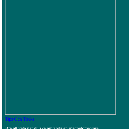
Tips Och Tricks
Bra att veta när du ska använda en magnetomrörare