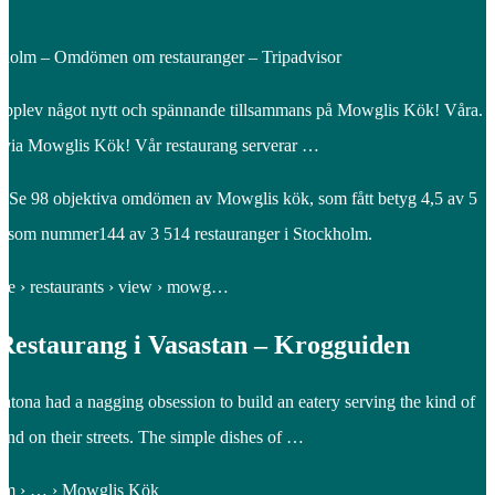
m – Omdömen om restauranger – Tripadvisor
 upplev något nytt och spännande tillsammans på Mowglis Kök! Våra.
h via Mowglis Kök! Vår restaurang serverar …
 Se 98 objektiva omdömen av Mowglis kök, som fått betyg 4,5 av 5
as som nummer144 av 3 514 restauranger i Stockholm.
.se › restaurants › view › mowg…
Restaurang i Vasastan – Krogguiden
atona had a nagging obsession to build an eatery serving the kind of
and on their streets. The simple dishes of …
com › … › Mowglis Kök