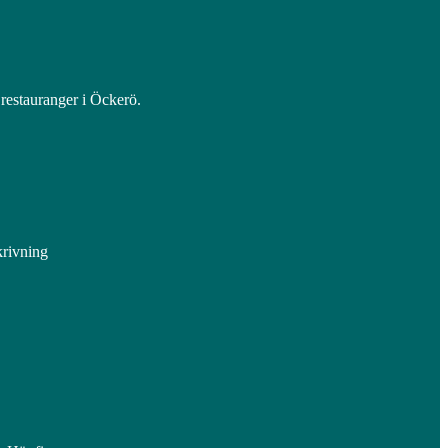
estauranger i Öckerö.
krivning