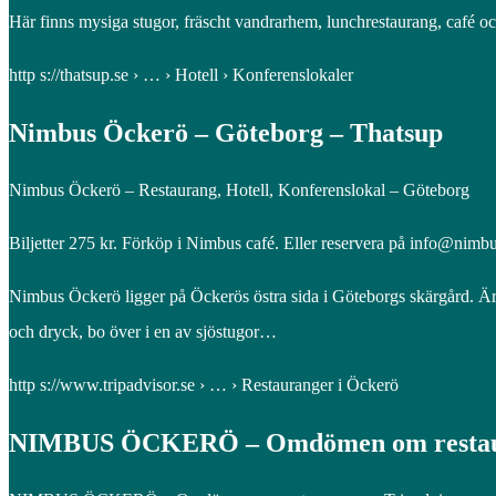
Här finns mysiga stugor, fräscht vandrarhem, lunchrestaurang, café
http s://thatsup.se › … › Hotell › Konferenslokaler
Nimbus Öckerö – Göteborg – Thatsup
Nimbus Öckerö – Restaurang, Hotell, Konferenslokal – Göteborg
Biljetter 275 kr. Förköp i Nimbus café. Eller reservera på info@nimbu
Nimbus Öckerö ligger på Öckerös östra sida i Göteborgs skärgård. Är d
och dryck, bo över i en av sjöstugor…
http s://www.tripadvisor.se › … › Restauranger i Öckerö
NIMBUS ÖCKERÖ – Omdömen om restau