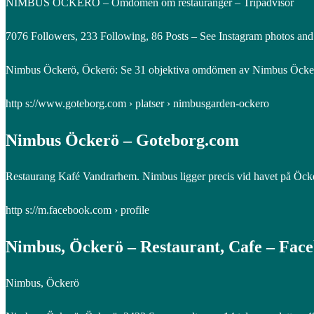
NIMBUS ÖCKERÖ – Omdömen om restauranger – Tripadvisor
7076 Followers, 233 Following, 86 Posts – See Instagram photos an
Nimbus Öckerö, Öckerö: Se 31 objektiva omdömen av Nimbus Öckerö,
http s://www.goteborg.com › platser › nimbusgarden-ockero
Nimbus Öckerö – Goteborg.com
Restaurang Kafé Vandrarhem. Nimbus ligger precis vid havet på Öcker
http s://m.facebook.com › profile
Nimbus, Öckerö – Restaurant, Cafe – Fac
Nimbus, Öckerö