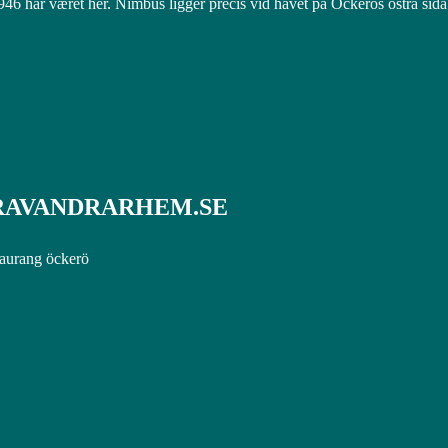
46 har været her. Nimbus ligger precis vid havet på Öckerös östra sid
LÄRAVANDRARHEM.SE
taurang öckerö