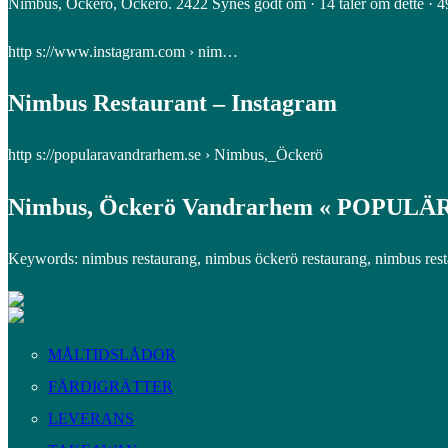
Nimbus, Öckerö, Öckerö. 2422 Synes godt om · 14 taler om dette · 49
http s://www.instagram.com › nim…
Nimbus Restaurant – Instagram
http s://popularavandrarhem.se › Nimbus,_Öckerö
Nimbus, Öckerö Vandrarhem « POPU
Keywords: nimbus restaurang, nimbus öckerö restaurang, nimbus res
MÅLTIDSLÅDOR
FÄRDIGRÄTTER
LEVERANS