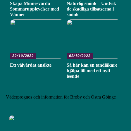
Skapa Minnesvärda
Naturlig smink – Undvik
Sommarupplevelser med
de skadliga tillsatserna i
Vänner
smink
22/10/2022
02/10/2022
Ett välvårdat ansikte
Så här kan en tandläkare
hjälpa till med ett nytt
leende
Väderprognos och information för Broby och Östra Göinge