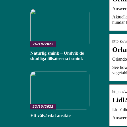
Answer 1
Aktuell
hundar 8
http s:/
26/10/2022
Orla
Naturlig smink – Undvik de
skadliga tillsatserna i smink
Orlando
See how
vegetab
http s:/
Lidl
22/10/2022
Lidl? d
Ett välvårdat ansikte
Answer 1