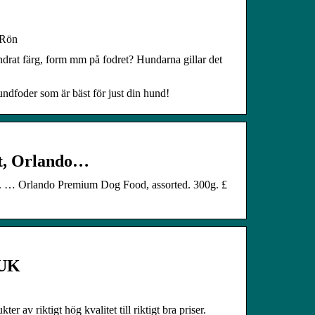
 Rön
ndrat färg, form mm på fodret? Hundarna gillar det
undfoder som är bäst för just din hund!
et, Orlando…
. … Orlando Premium Dog Food, assorted. 300g. £
 UK
r av riktigt hög kvalitet till riktigt bra priser.