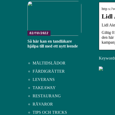
http s://
Lidl 
Lidl Ak
Giltig 0
02/10/2022
den här 
Så här kan en tandläkare
kampanje
hjälpa till med ett nytt leende
Keywords:
MÅLTIDSLÅDOR
FÄRDIGRÄTTER
LEVERANS
TAKEAWAY
RESTAURANG
RÅVAROR
TIPS OCH TRICKS