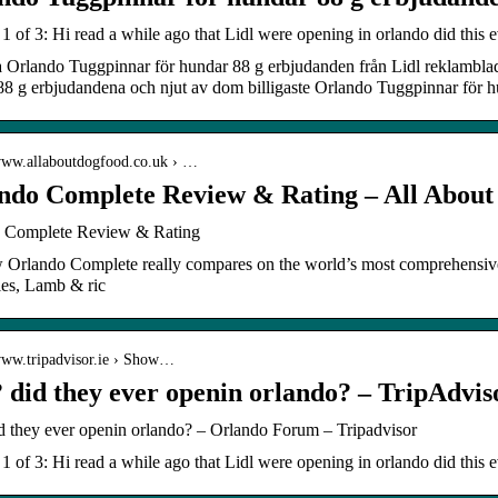
 of 3: Hi read a while ago that Lidl were opening in orlando did this
a Orlando Tuggpinnar för hundar 88 g erbjudanden från Lidl reklambla
8 g erbjudandena och njut av dom billigaste Orlando Tuggpinnar för hun
/www.allaboutdogfood.co.uk › …
ndo Complete Review & Rating – All About
 Complete Review & Rating
 Orlando Complete really compares on the world’s most comprehensiv
les, Lamb & ric
/www.tripadvisor.ie › Show…
? did they ever openin orlando? – TripAdvis
id they ever openin orlando? – Orlando Forum – Tripadvisor
 of 3: Hi read a while ago that Lidl were opening in orlando did this