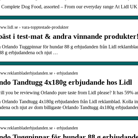
 Complete Dog Food, assorted – From our everyday range At Lidl UK
www.lidl.se › vara-topptestade-produkter
bäst i test-mat & andra vinnande produkter!
a Orlando Tuggpinnar för hundar 88 g erbjudanden från Lidl reklambla
88 g erbjudandena och njut …
/www.reklambladerbjudanden.se › erbjudanden
ndo Tandtugg 4x180g erbjudande hos Lidl
l you be reviewing Orlando pure taste from Lidl please? It has 59% ani
a Orlando Tandtugg 4x180g erbjudanden från Lidl reklamblad. Kolla 
dena och njut av dom billigaste Orlando Tandtugg 4x180g erbjudandena 
/www.reklambladerbjudanden.se › erbjudanden
ndo Tuggpinnar för hundar 88 g erbjudande