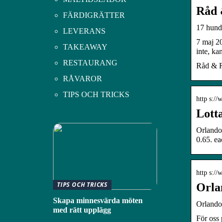
Råd 
FÄRDIGRÄTTER
17 hundf
LEVERANS
7 maj 20
TAKEAWAY
inte, ka
RESTAURANG
Råd & Rö
RÅVAROR
TIPS OCH TRICKS
http s://
Lott
Orlando
0.65. e
http s://
TIPS OCH TRICKS
Orla
Skapa minnesvärda möten
Orlando
med rätt upplägg
För oss 