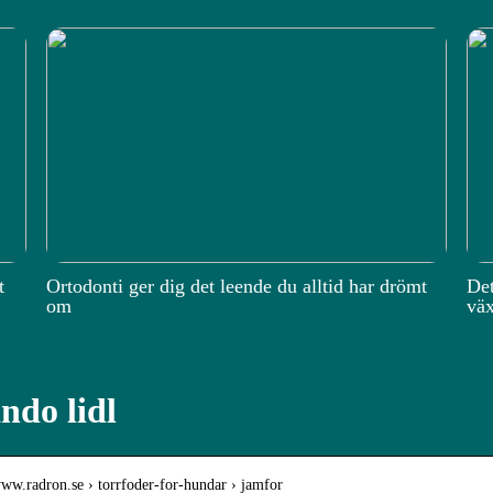
t
Ortodonti ger dig det leende du alltid har drömt
Det
om
väx
ndo lidl
www.radron.se › torrfoder-for-hundar › jamfor