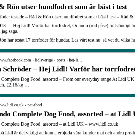
& Rön utser hundfodret som är bäst i test
oder testade – Råd & Rön utser hundfodret som är bäst i test – Råd &
18 — Hej Lidl! Varför har torrfodret, Orlando (röd påse) fullständigt ä
n jag säga.
n har testat 17 torrfoder för hundar. Läs vårt test nu, så vet du vilka h
www.facebook.com › lidlsverige › posts › hej-li…
a Schröder – Hej Lidl! Varför har torrfodr
 Complete Dog Food, assorted – From our everyday range At Lidl UK
ach, £2.16/kg …
www.lidl.co.uk › pet-food
ndo Complete Dog Food, assorted – at Lidl
 Complete Dog Food, assorted – at Lidl UK – www.lidl.co.uk
på Lidl är det viktigt att kunna erbjuda våra kunder mat och andra produkte