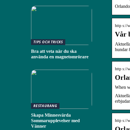
Orlando
http s://
Vår 
TIPS OCH TRICKS
Aktuell
hundar 
Bra att veta när du ska
använda en magnetomrörare
http s:/
Orla
When wil
Aktuell
erbjudan
RESTAURANG
Skapa Minnesvärda
Sommarupplevelser med
http s:/
Vänner
Orla