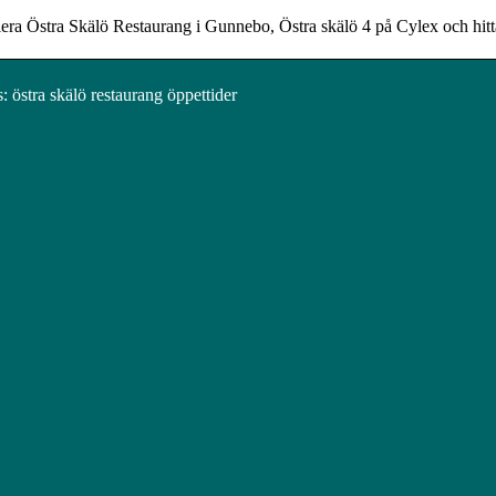
lera Östra Skälö Restaurang i Gunnebo, Östra skälö 4 på Cylex och hi
 östra skälö restaurang öppettider