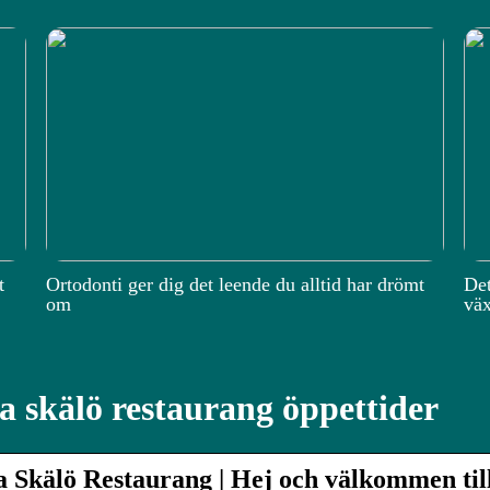
t
Ortodonti ger dig det leende du alltid har drömt
Det
om
väx
a skälö restaurang öppettider
a Skälö Restaurang | Hej och välkommen ti