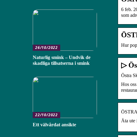
6 feb. 2
som adr
ÖST
Hur popu
26/10/2022
Naturlig smink – Undvik de
skadliga tillsatserna i smink
▷ Ös
Östra S
Hos oss
restaur
ÖSTRA 
22/10/2022
Äta ute 
Ett välvårdat ansikte