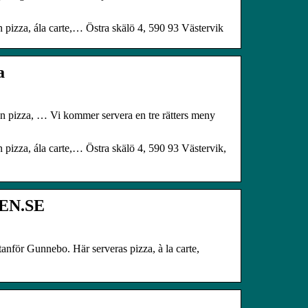
n pizza, ála carte,… Östra skälö 4, 590 93 Västervik
a
ån pizza, … Vi kommer servera en tre rätters meny
 pizza, ála carte,… Östra skälö 4, 590 93 Västervik,
PEN.SE
nför Gunnebo. Här serveras pizza, à la carte,