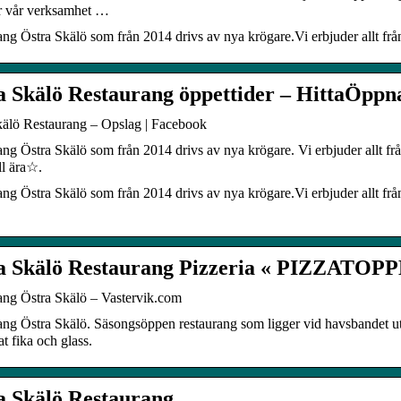
r vår verksamhet …
ng Östra Skälö som från 2014 drivs av nya krögare.Vi erbjuder allt frå
a Skälö Restaurang öppettider – HittaÖppn
kälö Restaurang – Opslag | Facebook
ng Östra Skälö som från 2014 drivs av nya krögare. Vi erbjuder allt fr
ll ära☆.
ng Östra Skälö som från 2014 drivs av nya krögare.Vi erbjuder allt från
a Skälö Restaurang Pizzeria « PIZZATOP
ang Östra Skälö – Vastervik.com
ng Östra Skälö. Säsongsöppen restaurang som ligger vid havsbandet uta
 fika och glass.
a Skälö Restaurang