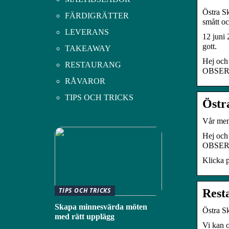
Östra Sk
FÄRDIGRÄTTER
smått oc
LEVERANS
12 juni 
gott.
TAKEAWAY
Hej och 
RESTAURANG
OBSERVE
RÅVAROR
TIPS OCH TRICKS
Östr
Vår men
Hej och 
OBSERVE
Klicka p
TIPS OCH TRICKS
Rest
Skapa minnesvärda möten
Östra Sk
med rätt upplägg
Vi kan o