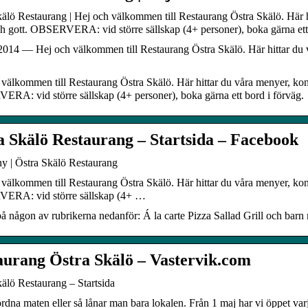
älö Restaurang | Hej och välkommen till Restaurang Östra Skälö. Här hi
h gott. OBSERVERA: vid större sällskap (4+ personer), boka gärna ett 
2014 — Hej och välkommen till Restaurang Östra Skälö. Här hittar du v
välkommen till Restaurang Östra Skälö. Här hittar du våra menyer, konta
RA: vid större sällskap (4+ personer), boka gärna ett bord i förväg.
a Skälö Restaurang – Startsida – Facebook
y | Östra Skälö Restaurang
välkommen till Restaurang Östra Skälö. Här hittar du våra menyer, konta
RA: vid större sällskap (4+ …
å någon av rubrikerna nedanför: Á la carte Pizza Sallad Grill och bar
aurang Östra Skälö – Vastervik.com
älö Restaurang – Startsida
rdna maten eller så lånar man bara lokalen. Från 1 maj har vi öppet varj