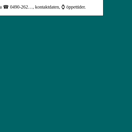
tta ☎ 0490-262…, kontaktdaten, ⌚ öppettider.