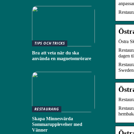
anpassa
Restaura
Östr
Östra S
TIPS OCH TRICKS
Restaura
Bra att veta när du ska
dagen ti
använda en magnetomrörare
Restaura
Sweden
Östr
Restaur
Restaura
RESTAURANG
hembakat
Skapa Minnesvärda
Sommarupplevelser med
Vänner
Östr