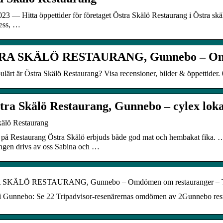
023 — Hitta öppettider för företaget Östra Skälö Restaurang i Östra s
ess, …
RA SKÄLÖ RESTAURANG, Gunnebo – O
lärt är Östra Skälö Restaurang? Visa recensioner, bilder & öppettider.
tra Skälö Restaurang, Gunnebo – cylex loka
kälö Restaurang
 på Restaurang Östra Skälö erbjuds både god mat och hembakat fika. 
angen drivs av oss Sabina och …
SKÄLÖ RESTAURANG, Gunnebo – Omdömen om restauranger – Tr
i Gunnebo: Se 22 Tripadvisor-resenärernas omdömen av 2Gunnebo restau