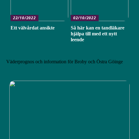
22/10/2022
02/10/2022
Ett välvårdat ansikte
Så här kan en tandläkare
hjälpa till med ett nytt
leende
Väderprognos och information för Broby och Östra Göinge