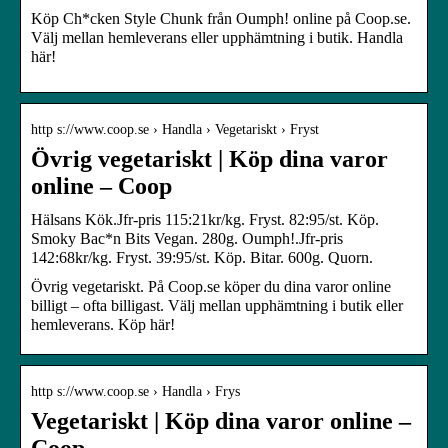
Köp Ch*cken Style Chunk från Oumph! online på Coop.se.
Välj mellan hemleverans eller upphämtning i butik. Handla
här!
http s://www.coop.se › Handla › Vegetariskt › Fryst
Övrig vegetariskt | Köp dina varor
online – Coop
Hälsans Kök.Jfr-pris 115:21kr/kg. Fryst. 82:95/st. Köp.
Smoky Bac*n Bits Vegan. 280g. Oumph!.Jfr-pris
142:68kr/kg. Fryst. 39:95/st. Köp. Bitar. 600g. Quorn.
Övrig vegetariskt. På Coop.se köper du dina varor online
billigt – ofta billigast. Välj mellan upphämtning i butik eller
hemleverans. Köp här!
http s://www.coop.se › Handla › Frys
Vegetariskt | Köp dina varor online –
Coop