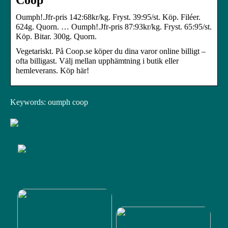
Oumph!.Jfr-pris 142:68kr/kg. Fryst. 39:95/st. Köp. Filéer.
624g. Quorn. … Oumph!.Jfr-pris 87:93kr/kg. Fryst. 65:95/st.
Köp. Bitar. 300g. Quorn.
Vegetariskt. På Coop.se köper du dina varor online billigt –
ofta billigast. Välj mellan upphämtning i butik eller
hemleverans. Köp här!
Keywords: oumph coop