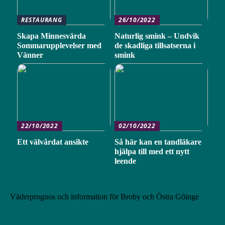
RESTAURANG
26/10/2022
Skapa Minnesvärda
Naturlig smink – Undvik
Sommarupplevelser med
de skadliga tillsatserna i
Vänner
smink
22/10/2022
02/10/2022
Ett välvårdat ansikte
Så här kan en tandläkare
hjälpa till med ett nytt
leende
Väderprognos och information för Broby och Östra Göinge