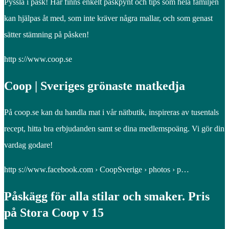
Pyssla i påsk! Här finns enkelt påskpynt och tips som hela familjen
kan hjälpas åt med, som inte kräver några mallar, och som genast
sätter stämning på påsken!
http s://www.coop.se
Coop | Sveriges grönaste matkedja
På coop.se kan du handla mat i vår nätbutik, inspireras av tusentals
recept, hitta bra erbjudanden samt se dina medlemspoäng. Vi gör din
vardag godare!
http s://www.facebook.com › CoopSverige › photos › p…
Påskägg för alla stilar och smaker. Pris
på Stora Coop v 15