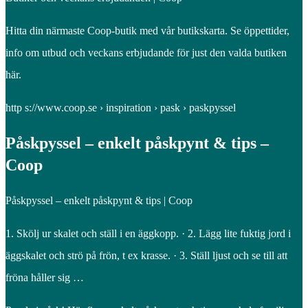
Hitta din närmaste Coop-butik med vår butikskarta. Se öppettider,
info om utbud och veckans erbjudande för just den valda butiken
här.
http s://www.coop.se › inspiration › pask › paskpyssel
Påskpyssel – enkelt påskpynt & tips –
Coop
Påskpyssel – enkelt påskpynt & tips | Coop
1. Skölj ur skalet och ställ i en äggkopp. · 2. Lägg lite fuktig jord i
äggskalet och strö på frön, t ex krasse. · 3. Ställ ljust och se till att
fröna håller sig …