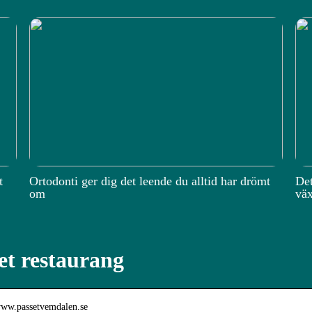
t
Ortodonti ger dig det leende du alltid har drömt
Det
om
väx
et restaurang
/www.passetvemdalen.se