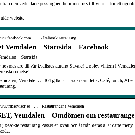
 från den vedeldade pizzaugnen lurar med oss till Verona för ett ögonb
uide website
/www.facebook.com › … › Italiensk restaurang
et Vemdalen – Startsida – Facebook
emdalen – Startsida
 hovmästare till vår kvällsrestaurang Stivale! Upplev vintern i Vemdal
verenskommelse!
emdalen, Vemdalen. 3 364 gillar · 1 pratar om detta. Café, lunch, After
staurang.
www.tripadvisor.se › … › Restauranger i Vemdalen
ET, Vemdalen – Omdömen om restauranger
lj besökte restaurang Passet en kväll och åt från deras a la’ carte meny. V
goda.