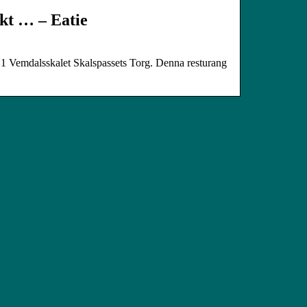
kt … – Eatie
å 1 Vemdalsskalet Skalspassets Torg. Denna resturang