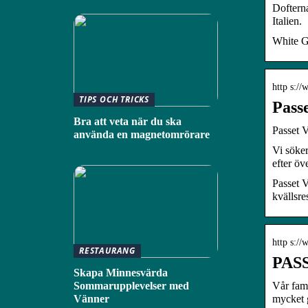
Dofterna
Italien.
White G
http s:/
TIPS OCH TRICKS
Pass
Bra att veta när du ska
Passet V
använda en magnetomrörare
Vi söker
efter ö
Passet V
kvällsre
http s://
RESTAURANG
PASS
Skapa Minnesvärda
Vår fami
Sommarupplevelser med
mycket 
Vänner