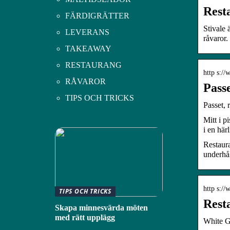
Rest
FÄRDIGRÄTTER
Stivale 
LEVERANS
råvaror
TAKEAWAY
RESTAURANG
http s://
RÅVAROR
Passe
TIPS OCH TRICKS
Passet, 
Mitt i p
i en här
Restaura
underhål
http s://
TIPS OCH TRICKS
Rest
Skapa minnesvärda möten
med rätt upplägg
White Gu