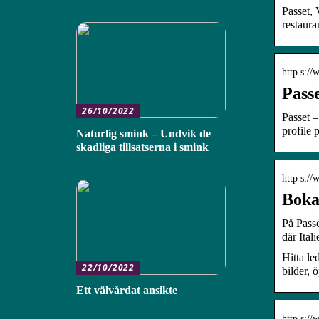
Passet,
restaura
http s:/
Pass
26/10/2022
Passet –
profile p
Naturlig smink – Undvik de
skadliga tillsatserna i smink
http s://
Boka
På Passe
där Ital
Hitta le
22/10/2022
bilder, 
Ett välvårdat ansikte
http s://