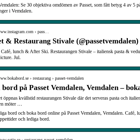
 Vemdalen: Se 30 objektiva omdömen av Passet, som fått betyg 4 av 5 
nger i Vemdalen.
/www.instagram.com › pass…
et & Restaurang Stivale (@passetvemdalen)
 Café, lunch & After Ski. Restaurangen Stivale – italiensk pasta & vedug
icture. Jul.
www.bokabord.se › restaurang › passet-vemdalen
 bord på Passet Vemdalen, Vemdalen – bok
t öppnas kvällstid restaurangen Stivale där det serveras pasta och italien
ien möter …
diga bord och boka bord online på Passet Vemdalen, Vemdalen. Café, lu
öppettider och lediga bord.
www.eatie.se › restaurang-passet-vemdalen