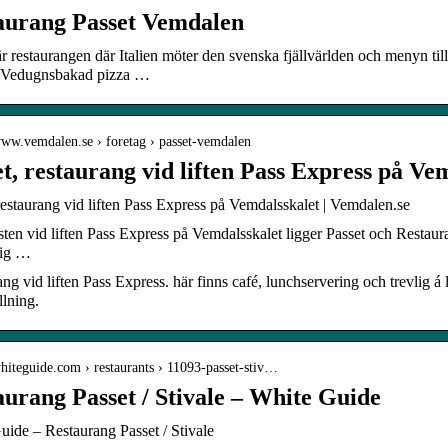
aurang Passet Vemdalen
är restaurangen där Italien möter den svenska fjällvärlden och menyn 
. Vedugnsbakad pizza …
www.vemdalen.se › foretag › passet-vemdalen
t, restaurang vid liften Pass Express på Ve
restaurang vid liften Pass Express på Vemdalsskalet | Vemdalen.se
isten vid liften Pass Express på Vemdalsskalet ligger Passet och Restaur
lig …
ng vid liften Pass Express. här finns café, lunchservering och trevlig á l
lning.
whiteguide.com › restaurants › 11093-passet-stiv…
aurang Passet / Stivale – White Guide
ide – Restaurang Passet / Stivale