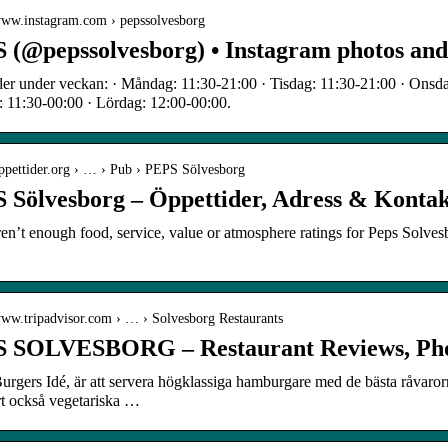
/www.instagram.com › pepssolvesborg
 (@pepssolvesborg) • Instagram photos and
er under veckan: · Måndag: 11:30-21:00 · Tisdag: 11:30-21:00 · Onsda
 11:30-00:00 · Lördag: 12:00-00:00.
oppettider.org › … › Pub › PEPS Sölvesborg
 Sölvesborg – Öppettider, Adress & Kontak
en’t enough food, service, value or atmosphere ratings for Peps Solvesb
/www.tripadvisor.com › … › Solvesborg Restaurants
 SOLVESBORG – Restaurant Reviews, Ph
rgers Idé, är att servera högklassiga hamburgare med de bästa råvaror
rt också vegetariska …