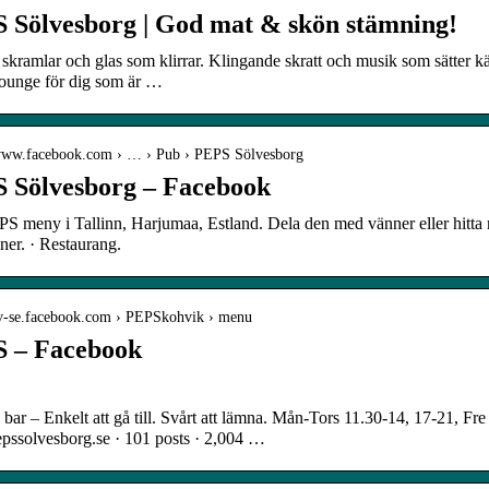
 Sölvesborg | God mat & skön stämning!
skramlar och glas som klirrar. Klingande skratt och musik som sätter k
lounge för dig som är …
/www.facebook.com › … › Pub › PEPS Sölvesborg
 Sölvesborg – Facebook
PS meny i Tallinn, Harjumaa, Estland. Dela den med vänner eller hitt
ner. · Restaurang.
/sv-se.facebook.com › PEPSkohvik › menu
 – Facebook
bar – Enkelt att gå till. Svårt att lämna. Mån-Tors 11.30-14, 17-21, Fr
pssolvesborg.se · 101 posts · 2,004 …