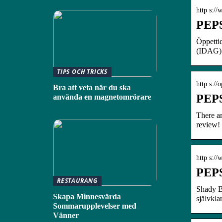
http s:/
PEPS
Öppettid
(IDAG):
TIPS OCH TRICKS
http s://
Bra att veta när du ska
PEPS
använda en magnetomrörare
There ar
review!
http s:/
PEPS
RESTAURANG
Shady Bu
Skapa Minnesvärda
självkla
Sommarupplevelser med
Vänner