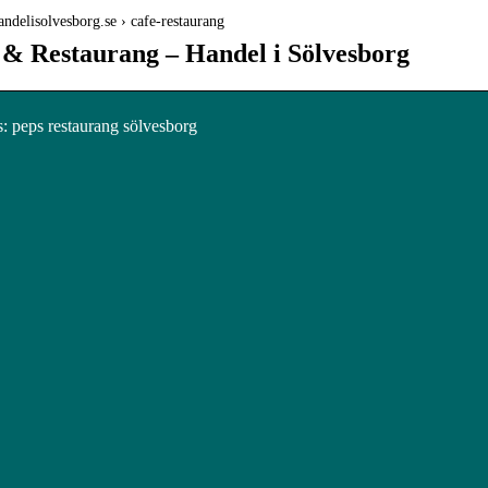
handelisolvesborg.se › cafe-restaurang
 & Restaurang – Handel i Sölvesborg
 peps restaurang sölvesborg