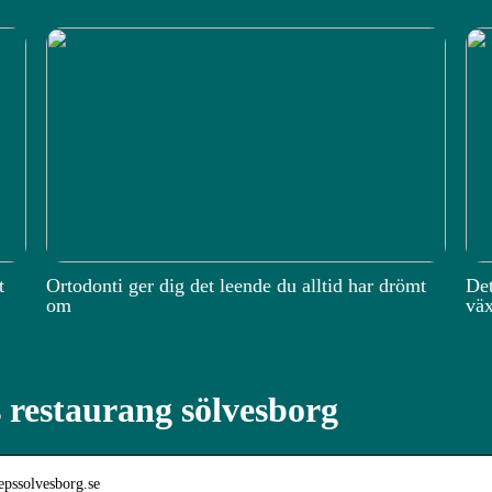
t
Ortodonti ger dig det leende du alltid har drömt
Det
om
väx
 restaurang sölvesborg
pepssolvesborg.se