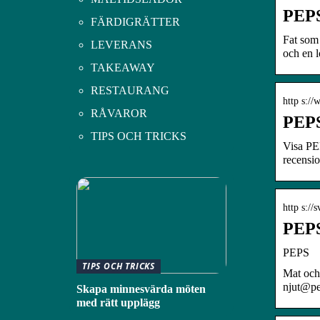
PEPS
FÄRDIGRÄTTER
Fat som 
LEVERANS
och en 
TAKEAWAY
RESTAURANG
http s:/
RÅVAROR
PEPS
TIPS OCH TRICKS
Visa PE
recensio
http s:/
PEPS
PEPS
TIPS OCH TRICKS
Mat och 
njut@pe
Skapa minnesvärda möten
med rätt upplägg