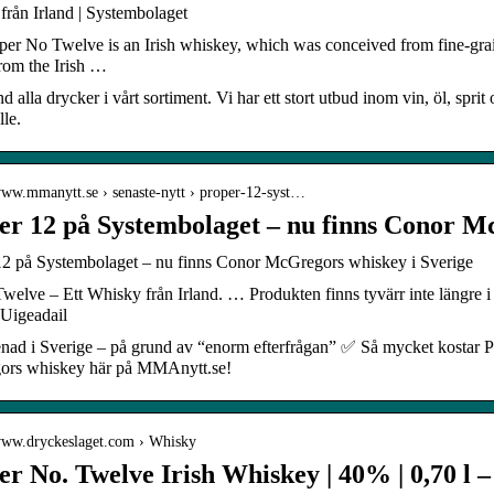
rån Irland | Systembolaget
er No Twelve is an Irish whiskey, which was conceived from fine-grain 
rom the Irish …
 alla drycker i vårt sortiment. Vi har ett stort utbud inom vin, öl, sprit o
lle.
/www.mmanytt.se › senaste-nytt › proper-12-syst…
er 12 på Systembolaget – nu finns Conor 
12 på Systembolaget – nu finns Conor McGregors whiskey i Sverige
welve – Ett Whisky från Irland. … Produkten finns tyvärr inte längre i
Uigeadail
nad i Sverige – på grund av “enorm efterfrågan” ✅ Så mycket kostar
rs whiskey här på MMAnytt.se!
/www.dryckeslaget.com › Whisky
r No. Twelve Irish Whiskey | 40% | 0,70 l 