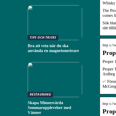
Whisky f
The Prop
comes f
Sök bland
rätt tillfä
TIPS OCH TRICKS
http s:/
Bra att veta när du ska
använda en magnetomrörare
Prop
Proper 
Proper T
Ardbeg 
✅ Förse
McGrego
RESTAURANG
Skapa Minnesvärda
http s:/
Sommarupplevelser med
Prope
Vänner