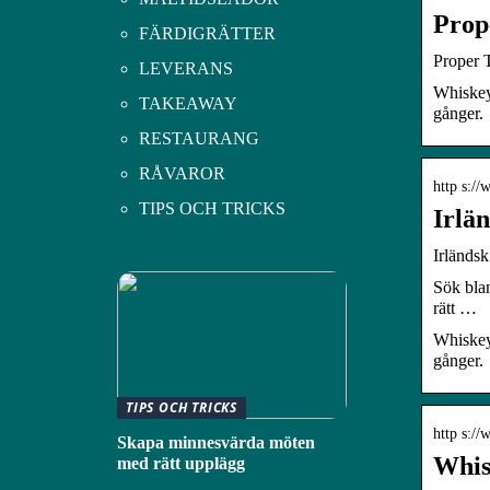
Prop
FÄRDIGRÄTTER
Proper 
LEVERANS
Whiskey 
TAKEAWAY
gånger.
RESTAURANG
RÅVAROR
http s:/
TIPS OCH TRICKS
Irlän
Irländsk
Sök bland
rätt …
Whiskey 
gånger.
TIPS OCH TRICKS
http s:/
Skapa minnesvärda möten
Whis
med rätt upplägg