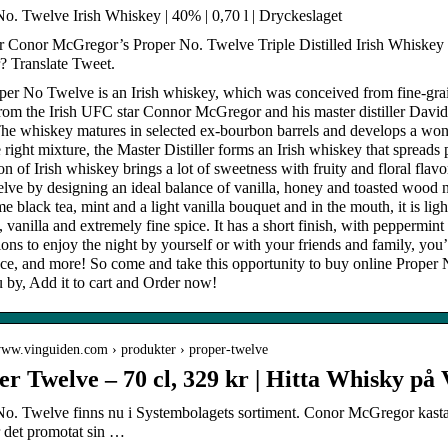
o. Twelve Irish Whiskey | 40% | 0,70 l | Dryckeslaget
Conor McGregor’s Proper No. Twelve Triple Distilled Irish Whiskey at
? Translate Tweet.
er No Twelve is an Irish whiskey, which was conceived from fine-grain 
om the Irish UFC star Connor McGregor and his master distiller David El
he whiskey matures in selected ex-bourbon barrels and develops a won
 right mixture, the Master Distiller forms an Irish whiskey that spreads p
tion of Irish whiskey brings a lot of sweetness with fruity and floral flav
ve by designing an ideal balance of vanilla, honey and toasted wood not
e black tea, mint and a light vanilla bouquet and in the mouth, it is lig
 vanilla and extremely fine spice. It has a short finish, with peppermint
ions to enjoy the night by yourself or with your friends and family, you’
ce, and more! So come and take this opportunity to buy online Proper N
 by, Add it to cart and Order now!
/www.vinguiden.com › produkter › proper-twelve
er Twelve – 70 cl, 329 kr | Hitta Whisky på
No. Twelve finns nu i Systembolagets sortiment. Conor McGregor kasta
r det promotat sin …