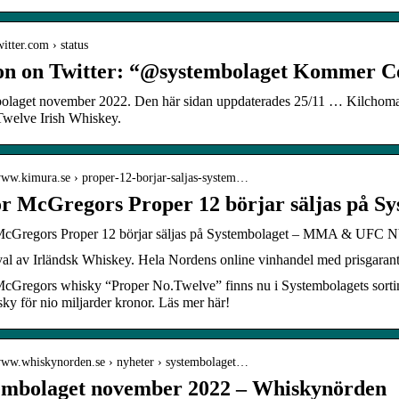
witter.com › status
n on Twitter: “@systembolaget Kommer 
olaget november 2022. Den här sidan uppdaterades 25/11 … Kilchoman
Twelve Irish Whiskey.
/www.kimura.se › proper-12-borjar-saljas-system…
r McGregors Proper 12 börjar säljas på Sy
McGregors Proper 12 börjar säljas på Systembolaget – MMA & U
val av Irländsk Whiskey. Hela Nordens online vinhandel med prisgarant
cGregors whisky “Proper No.Twelve” finns nu i Systembolagets sortime
sky för nio miljarder kronor. Läs mer här!
/www.whiskynorden.se › nyheter › systembolaget…
embolaget november 2022 – Whiskynörden