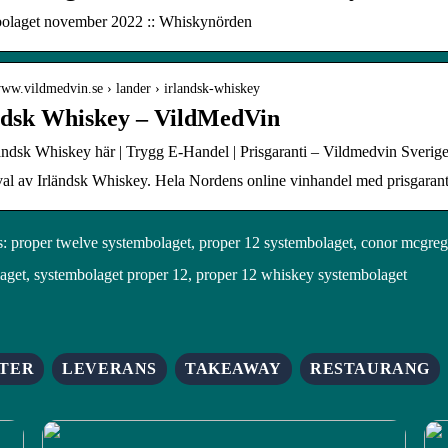
olaget november 2022 :: Whiskynörden
www.vildmedvin.se › lander › irlandsk-whiskey
ndsk Whiskey – VildMedVin
ändsk Whiskey här | Trygg E-Handel | Prisgaranti – Vildmedvin Sverig
val av Irländsk Whiskey. Hela Nordens online vinhandel med prisgarant
 proper twelve systembolaget, proper 12 systembolaget, conor mcgreg
aget, systembolaget proper 12, proper 12 whiskey systembolaget
TER
LEVERANS
TAKEAWAY
RESTAURANG