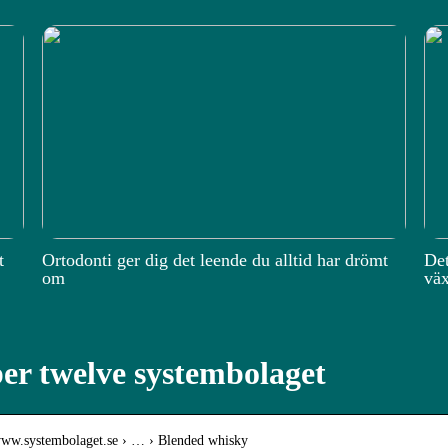
t
Ortodonti ger dig det leende du alltid har drömt
Det
om
väx
er twelve systembolaget
/www.systembolaget.se › … › Blended whisky