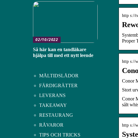
http s://t
Rewo
Systemb
02/10/2022
Proper 
Så här kan en tandläkare
hjälpa till med ett nytt leende
http s:/
Cono
MÅLTIDSLÅDOR
Conor 
FÄRDIGRÄTTER
Stort ur
LEVERANS
Conor M
sålt whi
TAKEAWAY
RESTAURANG
RÅVAROR
http s:/
Syst
TIPS OCH TRICKS