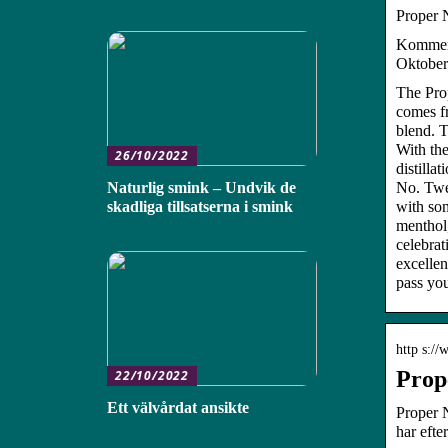
Proper N
Kommer 
Oktober
The Prop
comes fr
blend. T
With the
26/10/2022
distilla
No. Twel
Naturlig smink – Undvik de
with som
skadliga tillsatserna i smink
menthol,
celebrat
excellen
pass you
http s:/
Prop
22/10/2022
Ett välvårdat ansikte
Proper 
har efte