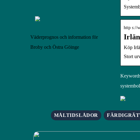
Systemb
http s://
Irlä
Väderprognos och information för
Broby och Östra Göinge
Köp Irl
Stort ur
Keywords:
systembol
MÅLTIDSLÅDOR
FÄRDIGRÄT