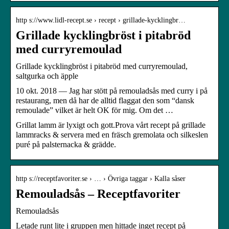
http s://www.lidl-recept.se › recept › grillade-kycklingbr…
Grillade kycklingbröst i pitabröd
med curryremoulad
Grillade kycklingbröst i pitabröd med curryremoulad,
saltgurka och äpple
10 okt. 2018 — Jag har stött på remouladsås med curry i på
restaurang, men då har de alltid flaggat den som “dansk
remoulade” vilket är helt OK för mig. Om det …
Grillat lamm är lyxigt och gott.Prova vårt recept på grillade
lammracks & servera med en fräsch gremolata och silkeslen
puré på palsternacka & grädde.
http s://receptfavoriter.se › … › Övriga taggar › Kalla såser
Remouladsås – Receptfavoriter
Remouladsås
Letade runt lite i gruppen men hittade inget recept på