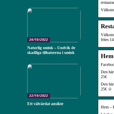
restaur
Välkomme
Rest
Välkomme
frites 1
26/10/2022
Naturlig smink – Undvik de
skadliga tillsatserna i smink
Hem 
Facebo
Den här 
25€
Den här 
25€ ☺️
22/10/2022
Ett välvårdat ansikte
Hem – K