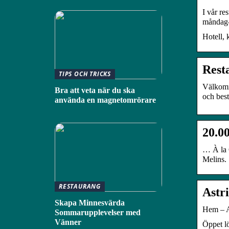
I vår re
måndag
Hotell, 
Rest
TIPS OCH TRICKS
Välkomm
Bra att veta när du ska
och best
använda en magnetomrörare
20.0
… À la 
Melins.
RESTAURANG
Astr
Skapa Minnesvärda
Hem – A
Sommarupplevelser med
Vänner
Öppet l