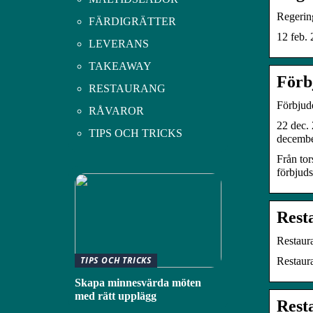
Regering
FÄRDIGRÄTTER
12 feb. 
LEVERANS
TAKEAWAY
Förb
RESTAURANG
Förbjude
RÅVAROR
22 dec. 
TIPS OCH TRICKS
decemb
Från tor
förbjuds
Rest
Restaura
TIPS OCH TRICKS
Restaur
Skapa minnesvärda möten
med rätt upplägg
Rest