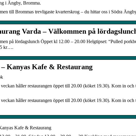
ang i Ängby, Bromma.
n till Brommas trevligaste kvarterskrog – du hittar oss i Södra Ängby. 
aurang Varda – Välkommen på lördagslunch
n på lördagslunch Öppet kl 12.00 – 20.00 Helgtipset: “Pulled porkbur
45 kr….
– Kanyas Kafe & Restaurang
ok
veckan håller restaurangen öppet till 20.00 (köket 19.30). Kom in och
veckan håller restaurangen öppet till 20.00 (köket 19.30). Kom in och
anyas Kafe & Restaurang