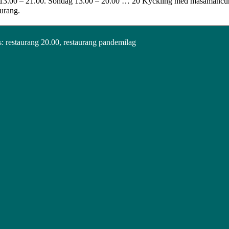
13.00 – 21.00. Söndag 13.00 – 20.00 … 20 Kyckling med masamancurr
urang.
 restaurang 20.00, restaurang pandemilag