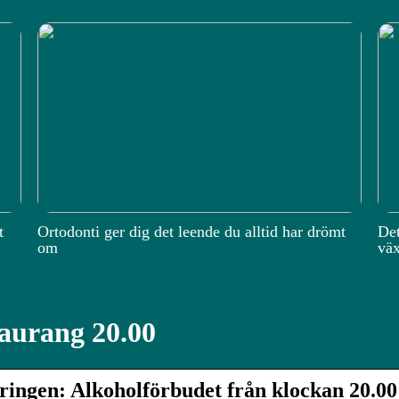
t
Ortodonti ger dig det leende du alltid har drömt
Det
om
väx
aurang 20.00
ringen: Alkoholförbudet från klockan 20.00