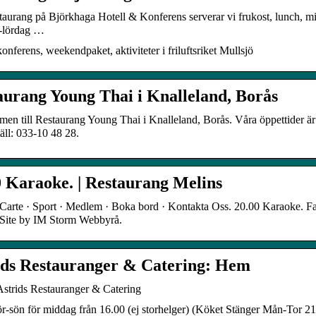
staurang på Björkhaga Hotell & Konferens serverar vi frukost, lunch,
-lördag …
konferens, weekendpaket, aktiviteter i friluftsriket Mullsjö
aurang Young Thai i Knalleland, Borås
en till Restaurang Young Thai i Knalleland, Borås. Våra öppettider ä
äll: 033-10 48 28.
0 Karaoke. | Restaurang Melins
Carte · Sport · Medlem · Boka bord · Kontakta Oss. 20.00 Karaoke. F
 Site by IM Storm Webbyrå.
ids Restauranger & Catering: Hem
strids Restauranger & Catering
ör-sön för middag från 16.00 (ej storhelger) (Köket Stänger Mån-Tor 2