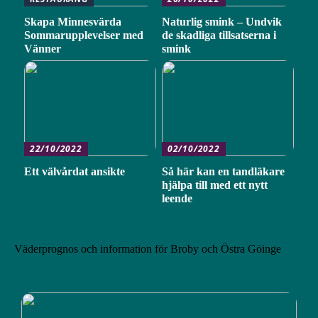
Skapa Minnesvärda
Naturlig smink – Undvik
Sommarupplevelser med
de skadliga tillsatserna i
Vänner
smink
22/10/2022
02/10/2022
Ett välvårdat ansikte
Så här kan en tandläkare
hjälpa till med ett nytt
leende
Väderprognos och information för Broby och Östra Göinge