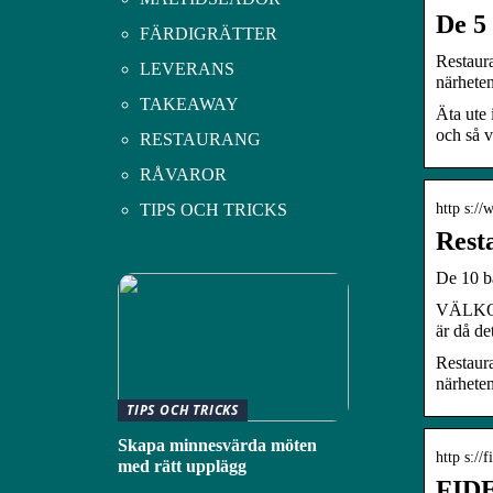
De 5
FÄRDIGRÄTTER
Restaura
LEVERANS
närhete
TAKEAWAY
Äta ute 
och så v
RESTAURANG
RÅVAROR
http s:/
TIPS OCH TRICKS
Rest
De 10 bä
VÄLKO
är då de
Restaura
närheten
TIPS OCH TRICKS
Skapa minnesvärda möten
http s://
med rätt upplägg
FIDE