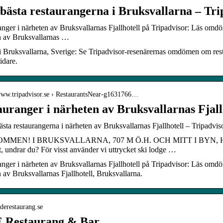
 bästa restaurangerna i Bruksvallarna – Tri
nger i närheten av Bruksvallarnas Fjallhotell på Tripadvisor: Läs omdöm
n av Bruksvallarnas …
i Bruksvallarna, Sverige: Se Tripadvisor-resenärernas omdömen om resta
idare.
/www.tripadvisor.se › RestaurantsNear-g1631766…
auranger i närheten av Bruksvallarnas Fjall
sta restaurangerna i närheten av Bruksvallarnas Fjallhotell – Tripadvis
MMEN! I BRUKSVALLARNA, 707 M Ö.H. OCH MITT I BYN, 
t, undrar du? För visst använder vi uttrycket ski lodge …
nger i närheten av Bruksvallarnas Fjallhotell på Tripadvisor: Läs omdöm
 av Bruksvallarnas Fjallhotell, Bruksvallarna.
fiderestaurang.se
 Restaurang & Bar