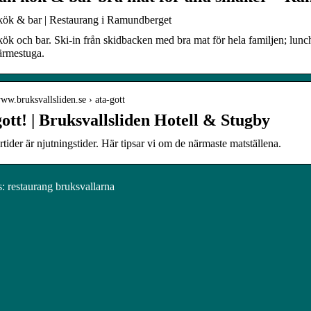
kök & bar | Restaurang i Ramundberget
ök och bar. Ski-in från skidbacken med bra mat för hela familjen; lunc
ärmestuga.
www.bruksvallsliden.se › ata-gott
ott! | Bruksvallsliden Hotell & Stugby
tider är njutningstider. Här tipsar vi om de närmaste matställena.
 restaurang bruksvallarna