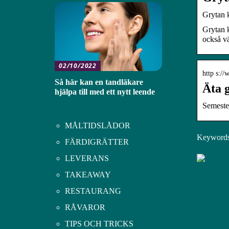
Grytan 
Grytan k
också v
02/10/2022
http s://
Så här kan en tandläkare
Äta g
hjälpa till med ett nytt leende
Semester
MÅLTIDSLÅDOR
Keywords:
FÄRDIGRÄTTER
LEVERANS
TAKEAWAY
RESTAURANG
RÅVAROR
TIPS OCH TRICKS