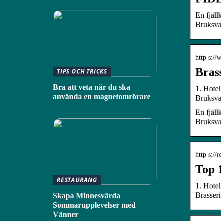
En fjäll
Bruksva
http s://
Bras
TIPS OCH TRICKS
Bra att veta när du ska
1. Hotel
använda en magnetomrörare
Bruksva
En fjäll
Bruksva
http s://
Top 
RESTAURANG
1. Hotel
Brasseri
Skapa Minnesvärda
Sommarupplevelser med
Vänner