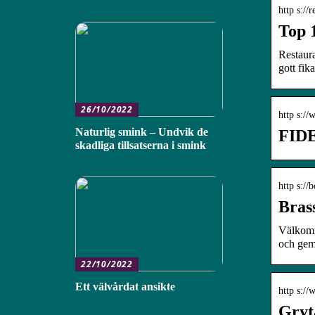
http s://
Top 
Restaura
gott fi
26/10/2022
http s:/
Naturlig smink – Undvik de
FIDE
skadliga tillsatserna i smink
http s://b
Bras
Välkomm
och gemy
22/10/2022
Ett välvårdat ansikte
http s:/
Gryt