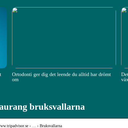
t
Ortodonti ger dig det leende du alltid har drömt
Det
om
väx
aurang bruksvallarna
www.tripadvisor.se › … › Bruksvallarna