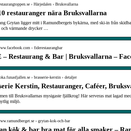
restaurangtoppen.se › Härjedalen › Bruksvallarna
10 restauranger nära Bruksvallarna
ng Grytan ligger mitt i Ramundbergets bykärna, med ski-in från skidb
ka och värmande drycker …
/www.facebook.com › fiderestaurangbar
 – Restaurang & Bar | Bruksvallarna – Fa
oka.funasfjallen.se › brasserie-kerstin › detaljer
serie Kerstin, Restauranger, Caféer, Bruksv
en till Bruksvallarnas mysigaste fjällkrog! Här serveras mat lagad me
tlig miljö.
/www.ramundberget.se › grytan-kok-och-bar
an kök & bar bra mat för alla smaker – R