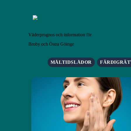
Väderprognos och information för
Broby och Östra Göinge
MÅLTIDSLÅDOR
FÄRDIGRÄT