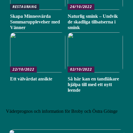
RESTAURANG
26/10/2022
Skapa Minnesvärda
Naturlig smink – Undvik
Sommarupplevelser med
de skadliga tillsatserna i
Vänner
smink
22/10/2022
02/10/2022
Ett välvårdat ansikte
Så här kan en tandläkare
hjälpa till med ett nytt
leende
Väderprognos och information för Broby och Östra Göinge