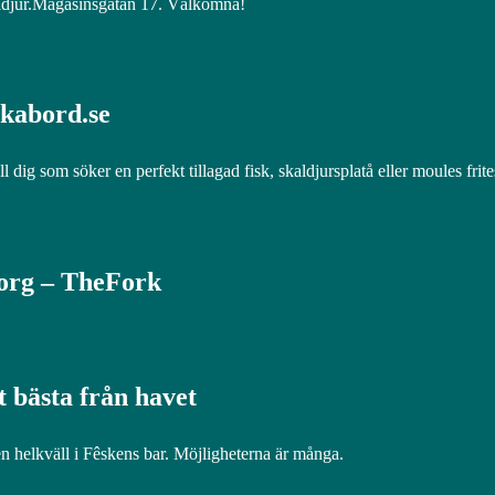
aldjur.Magasinsgatan 17. Välkomna!
okabord.se
l dig som söker en perfekt tillagad fisk, skaldjursplatå eller moules frite
borg – TheFork
 bästa från havet
n helkväll i Fêskens bar. Möjligheterna är många.