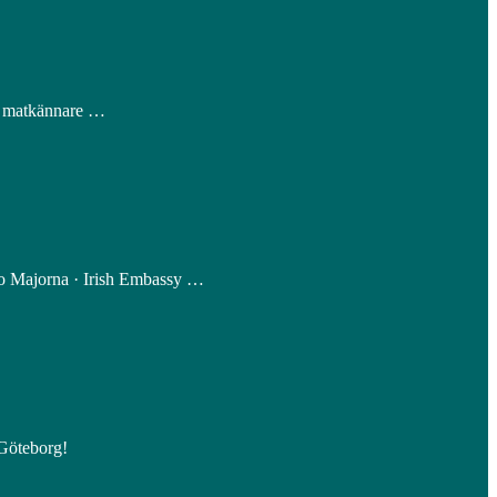
ina matkännare …
no Majorna · Irish Embassy …
 Göteborg!