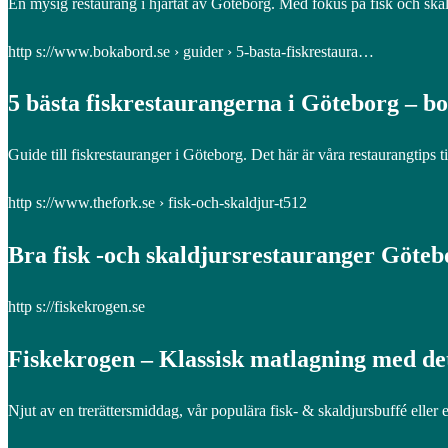
En mysig restaurang i hjärtat av Göteborg. Med fokus på fisk och sk
http s://www.bokabord.se › guider › 5-basta-fiskrestaura…
5 bästa fiskrestaurangerna i Göteborg – b
Guide till fiskrestauranger i Göteborg. Det här är våra restaurangtips til
http s://www.thefork.se › fisk-och-skaldjur-t512
Bra fisk -och skaldjursrestauranger Göte
http s://fiskekrogen.se
Fiskekrogen – Klassisk matlagning med det
Njut av en trerättersmiddag, vår populära fisk- & skaldjursbuffé eller e