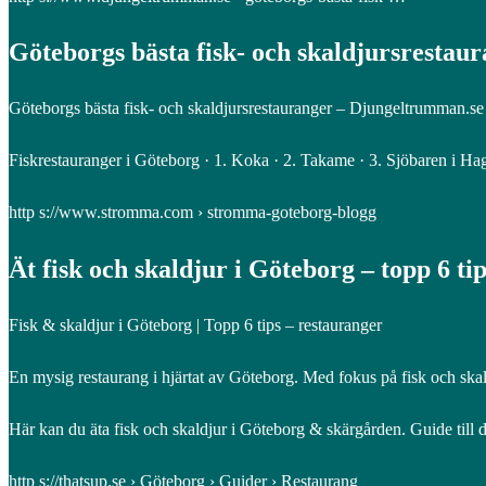
Göteborgs bästa fisk- och skaldjursrestau
Göteborgs bästa fisk- och skaldjursrestauranger – Djungeltrumman.se –
Fiskrestauranger i Göteborg · 1. Koka · 2. Takame · 3. Sjöbaren i Hag
http s://www.stromma.com › stromma-goteborg-blogg
Ät fisk och skaldjur i Göteborg – topp 6 t
Fisk & skaldjur i Göteborg | Topp 6 tips – restauranger
En mysig restaurang i hjärtat av Göteborg. Med fokus på fisk och sk
Här kan du äta fisk och skaldjur i Göteborg & skärgården. Guide till de
http s://thatsup.se › Göteborg › Guider › Restaurang