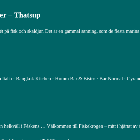
ger – Thatsup
litét på fisk och skaldjur. Det är en gammal sanning, som de flesta mar
la Italia · Bangkok Kitchen · Humm Bar & Bistro · Bar Normal · Cyra
 en helkväll i Fêskens … Välkommen till Fiskekrogen – mitt i hjärtat av