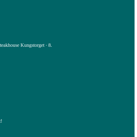
Steakhouse Kungstorget · 8.
t!