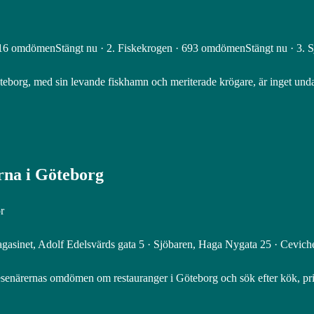
1 516 omdömenStängt nu · 2. Fiskekrogen · 693 omdömenStängt nu · 3. 
öteborg, med sin levande fiskhamn och meriterade krögare, är inget unda
erna i Göteborg
r
magasinet, Adolf Edelsvärds gata 5 · Sjöbaren, Haga Nygata 25 · Cevich
esenärernas omdömen om restauranger i Göteborg och sök efter kök, pris