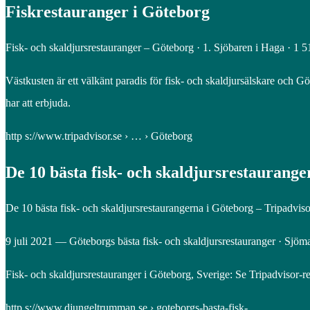
Fiskrestauranger i Göteborg
Fisk- och skaldjursrestauranger – Göteborg · 1. Sjöbaren i Haga · 
Västkusten är ett välkänt paradis för fisk- och skaldjursälskare och G
har att erbjuda.
http s://www.tripadvisor.se › … › Göteborg
De 10 bästa fisk- och skaldjursrestaurang
De 10 bästa fisk- och skaldjursrestaurangerna i Göteborg – Tripadviso
9 juli 2021 — Göteborgs bästa fisk- och skaldjursrestauranger · Sjö
Fisk- och skaldjursrestauranger i Göteborg, Sverige: Se Tripadvisor-r
http s://www.djungeltrumman.se › goteborgs-basta-fisk-…