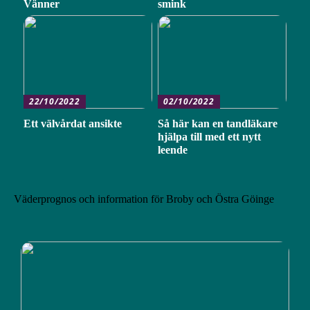
Vänner
smink
22/10/2022
02/10/2022
Ett välvårdat ansikte
Så här kan en tandläkare
hjälpa till med ett nytt
leende
Väderprognos och information för Broby och Östra Göinge