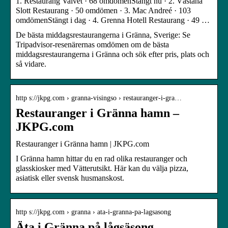
1. Restaurang Valvet · 68 omdömenStängt nu · 2. Västanå
Slott Restaurang · 50 omdömen · 3. Mac Andreé · 103
omdömenStängt i dag · 4. Grenna Hotell Restaurang · 49 …
De bästa middagsrestaurangerna i Gränna, Sverige: Se
Tripadvisor-resenärernas omdömen om de bästa
middagsrestaurangerna i Gränna och sök efter pris, plats och
så vidare.
http s://jkpg.com › granna-visingso › restauranger-i-gra…
Restauranger i Gränna hamn –
JKPG.com
Restauranger i Gränna hamn | JKPG.com
I Gränna hamn hittar du en rad olika restauranger och
glasskiosker med Vätterutsikt. Här kan du välja pizza,
asiatisk eller svensk husmanskost.
http s://jkpg.com › granna › ata-i-granna-pa-lagsasong
Äta i Gränna på lågsäsong. –