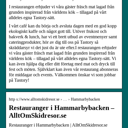
I restaurangen erbjuder vi våra gäster fräsch mat lagad från
grunden inspirerad från världens kök – tillagad på vårt
alldeles egna Tastory-sätt.
I vårt café kan du börja och avsluta dagen med en god kopp
ekologiskt kaffe och något gott till. Utöver frukost och
bakverk & lunch, har vi ett brett utbud av eventmenyer samt
cateringprodukter, hör av dig till oss på Tastory så
skräddarsyr vi det just du är ute efter.I restaurangen erbjuder
vi våra gäster fräsch mat lagad från grunden inspirerad från
världens kök – tillagad på vårt alldeles egna Tastory-sätt. Vi
kan även hjälpa dig eller ditt företag med mat och dryck till
fest och möten. Självklart kan även vår restaurang abonneras
för middagar och events. Välkommen önskar vi som jobbar
på Tastory!
http s://www.alltomskidresor.se › … › Hammarbybacken
Restauranger i Hammarbybacken –
AlltOmSkidresor.se
Restauranger i Hammarbybacken | AlltOmSkidresor.se