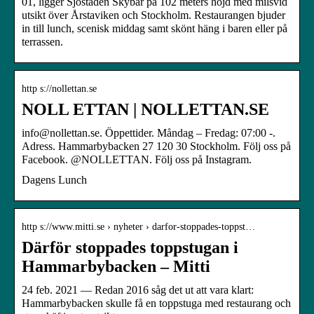
01, ligger Sjöstaden Skybar på 102 meters höjd med milsvid
utsikt över Årstaviken och Stockholm. Restaurangen bjuder
in till lunch, scenisk middag samt skönt häng i baren eller på
terrassen.
http s://nollettan.se
NOLL ETTAN | NOLLETTAN.SE
info@nollettan.se. Öppettider. Måndag – Fredag: 07:00 -.
Adress. Hammarbybacken 27 120 30 Stockholm. Följ oss på
Facebook. @NOLLETTAN. Följ oss på Instagram.
Dagens Lunch
http s://www.mitti.se › nyheter › darfor-stoppades-toppst…
Därför stoppades toppstugan i
Hammarbybacken – Mitti
24 feb. 2021 — Redan 2016 såg det ut att vara klart:
Hammarbybacken skulle få en toppstuga med restaurang och