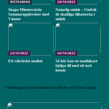
RESTAURANG
26/10/2022
Skapa Minnesvärda
Naturlig smink – Undvik
Sommarupplevelser med
de skadliga tillsatserna i
Vänner
smink
22/10/2022
02/10/2022
Ett välvårdat ansikte
Så här kan en tandläkare
hjälpa till med ett nytt
leende
Väderprognos och information för Broby och Östra Göinge