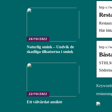
http s:/
Rest
Restau
Här hitt
26/10/2022
Naturlig smink – Undvik de
http s:/
skadliga tillsatserna i smink
Bäst
STHL
Södermal
Keywords:
restaurang
22/10/2022
Ett välvårdat ansikte