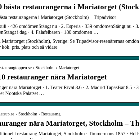
0 bästa restaurangerna i Mariatorget (Stoc
sta restaurangerna i Mariatorget (Stockholm) – Tripadvisor
ouli · 426 omdömenStängt nu · 2. Esperia · 339 omdömenStängt nu · 3
Stängt i dag · 4. Falafelbaren · 180 omdömen …
i Mariatorget (Stockholm), Sverige: Se Tripadvisor-resenärernas omdö
r kök, pris, plats och så vidare.
restaurangtoppen.se › Stockholm › Mariatorget
10 restauranger nära Mariatorget
nger nära Mariatorget · 1. Teater Rival 8.6 · 2. Madrid TapasBar 8.5 · 3. 
der Nootska Palatset …
thatsup.se › Stockholm › Restaurang
auranger nära Mariatorget, Stockholm – Th
itionellt restaurang Mariatorget, Stockholm · Timmermans 1857 · Hellst