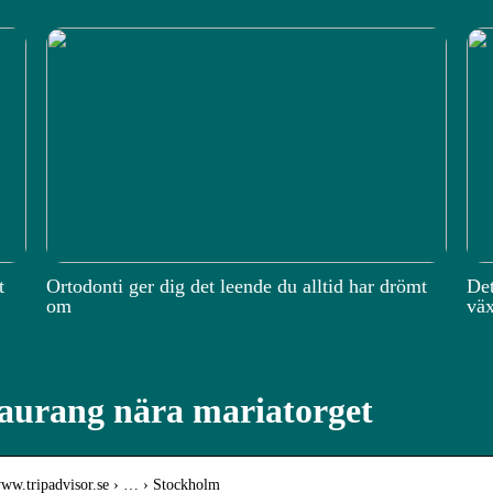
t
Ortodonti ger dig det leende du alltid har drömt
Det
om
väx
aurang nära mariatorget
/www.tripadvisor.se › … › Stockholm