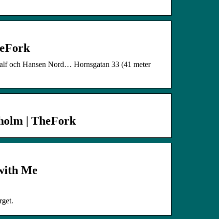
heFork
· Kalf och Hansen Nord… Hornsgatan 33 (41 meter
kholm | TheFork
with Me
rget.