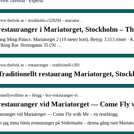
avros Taverna · Esperia.
/www.thefork.se › stockholm-c528294 › mariator…
restauranger i Mariatorget, Stockholm – T
ang Ming-Palace. Mariatorget 2 (19 meter bort). Betyg: 3.113 röster 
 Viking Bar. Hornsgatan 35 (50 …
www.thefork.se › restauranger › traditionell-t381
Traditionellt restaurang Mariatorget, Stoc
comeflywithme.se › blogg › bra-restauranger-vi…
restauranger vid Mariatorget — Come Fly 
tauranger vid Mariatorget — Come Fly with Me – en reseblogg
ar jag mina bästa restauranger på Södermalm – denna gång runt Mariato