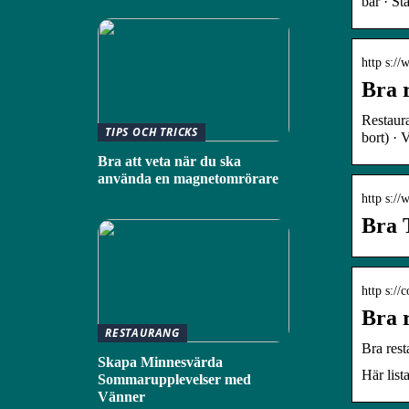
bar · St
http s:/
Bra 
Restaur
TIPS OCH TRICKS
bort) ·
Bra att veta när du ska
använda en magnetomrörare
http s://
Bra 
http s://
Bra 
RESTAURANG
Bra res
Skapa Minnesvärda
Här list
Sommarupplevelser med
Vänner