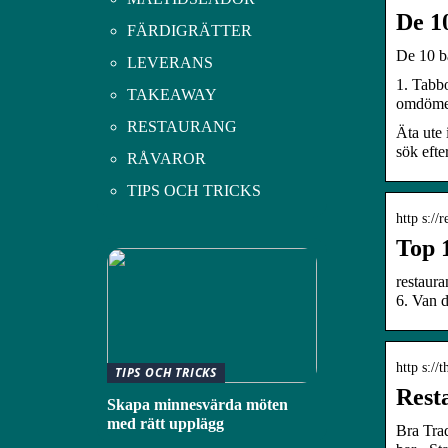
De 1
FÄRDIGRÄTTER
De 10 bä
LEVERANS
1. Tabb
TAKEAWAY
omdömen
RESTAURANG
Äta ute 
sök efte
RÅVAROR
TIPS OCH TRICKS
http s://
Top 
restaura
6. Van 
http s://
TIPS OCH TRICKS
Rest
Skapa minnesvärda möten
med rätt upplägg
Bra Trad