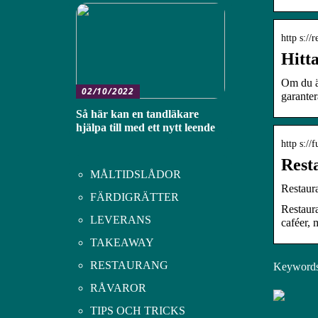
http s://
Hitta
Om du är
02/10/2022
garanter
Så här kan en tandläkare
hjälpa till med ett nytt leende
http s://
Resta
MÅLTIDSLÅDOR
Restaura
FÄRDIGRÄTTER
Restaura
LEVERANS
caféer, 
TAKEAWAY
RESTAURANG
Keywords: 
RÅVAROR
TIPS OCH TRICKS