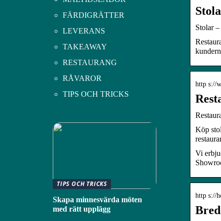
Stol
FÄRDIGRÄTTER
Stolar 
LEVERANS
Restaura
TAKEAWAY
kundern
RESTAURANG
RÅVAROR
http s:/
TIPS OCH TRICKS
Resta
Restaura
Köp stol
restaura
Vi erbju
Showroo
TIPS OCH TRICKS
http s://
Skapa minnesvärda möten
Breda
med rätt upplägg