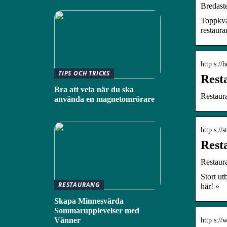
Bredaste
Toppkval
restaura
http s://
TIPS OCH TRICKS
Rest
Bra att veta när du ska
Restaura
använda en magnetomrörare
http s://
Rest
Restaura
Stort ut
RESTAURANG
här! »
Skapa Minnesvärda
Sommarupplevelser med
Vänner
http s://