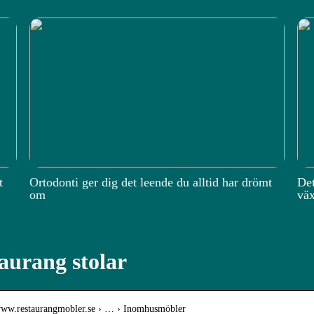
t
Ortodonti ger dig det leende du alltid har drömt
Det
om
väx
aurang stolar
/www.restaurangmobler.se › … › Inomhusmöbler