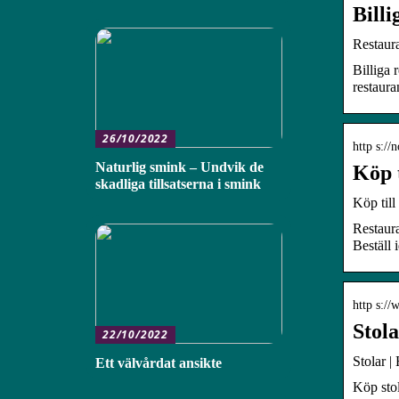
Billi
Restaura
Billiga 
restaura
26/10/2022
http s://
Naturlig smink – Undvik de
Köp 
skadliga tillsatserna i smink
Köp til
Restaura
Beställ 
http s:/
Stol
22/10/2022
Stolar |
Ett välvårdat ansikte
Köp stol