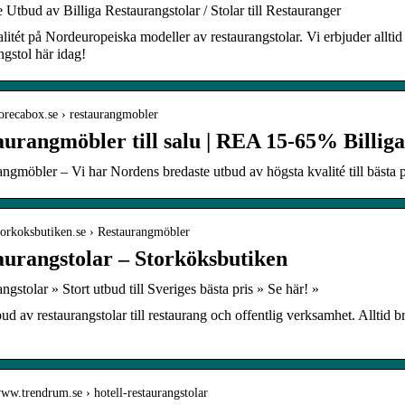
 Utbud av Billiga Restaurangstolar / Stolar till Restauranger
itét på Nordeuropeiska modeller av restaurangstolar. Vi erbjuder alltid 
ngstol här idag!
horecabox.se › restaurangmobler
aurangmöbler till salu | REA 15-65% Billiga
ngmöbler – Vi har Nordens bredaste utbud av högsta kvalité till bästa 
storkoksbutiken.se › Restaurangmöbler
aurangstolar – Storköksbutiken
ngstolar » Stort utbud till Sveriges bästa pris » Se här! »
bud av restaurangstolar till restaurang och offentlig verksamhet. Alltid b
www.trendrum.se › hotell-restaurangstolar