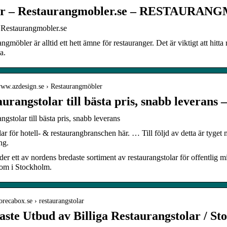
ar – Restaurangmobler.se – RESTAURA
– Restaurangmobler.se
ngmöbler är alltid ett hett ämne för restauranger. Det är viktigt att hitta
a.
/www.azdesign.se › Restaurangmöbler
urangstolar till bästa pris, snabb leverans
ngstolar till bästa pris, snabb leverans
ar för hotell- & restaurangbranschen här. … Till följd av detta är tyget myc
ng.
der ett av nordens bredaste sortiment av restaurangstolar för offentlig mi
m i Stockholm.
horecabox.se › restaurangstolar
ste Utbud av Billiga Restaurangstolar / Sto