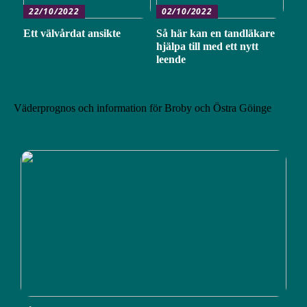
22/10/2022
02/10/2022
Ett välvårdat ansikte
Så här kan en tandläkare
hjälpa till med ett nytt
leende
Väderprognos och information för Broby och Östra Göinge