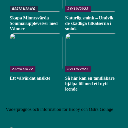
RESTAURANG
26/10/2022
Skapa Minnesvärda
Naturlig smink – Undvik
Sommarupplevelser med
de skadliga tillsatserna i
Vänner
smink
22/10/2022
02/10/2022
Ett välvårdat ansikte
Så här kan en tandläkare
hjälpa till med ett nytt
leende
Väderprognos och information för Broby och Östra Göinge