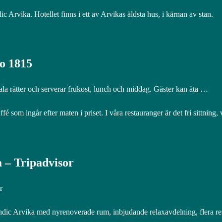
 Arvika. Hotellet finns i ett av Arvikas äldsta hus, i kärnan av stan.
no 1815
kala rätter och serverar frukost, lunch och middag. Gäster kan äta …
 som ingår efter maten i priset. I våra restauranger är det fri sittning
 – Tripadvisor
r
Scandic Arvika med nyrenoverade rum, inbjudande relaxavdelning, flera 