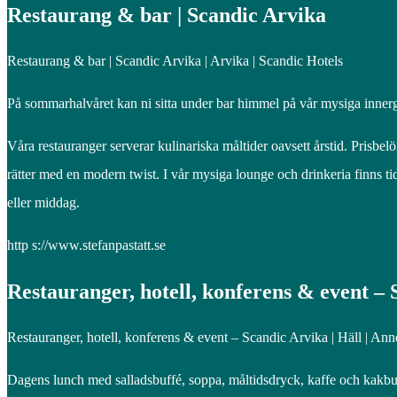
Restaurang & bar | Scandic Arvika
Restaurang & bar | Scandic Arvika | Arvika | Scandic Hotels
På sommarhalvåret kan ni sitta under bar himmel på vår mysiga inner
Våra restauranger serverar kulinariska måltider oavsett årstid. Prisb
rätter med en modern twist. I vår mysiga lounge och drinkeria finns t
eller middag.
http s://www.stefanpastatt.se
Restauranger, hotell, konferens & event –
Restauranger, hotell, konferens & event – Scandic Arvika | Häll | An
Dagens lunch med salladsbuffé, soppa, måltidsdryck, kaffe och kakbuffé