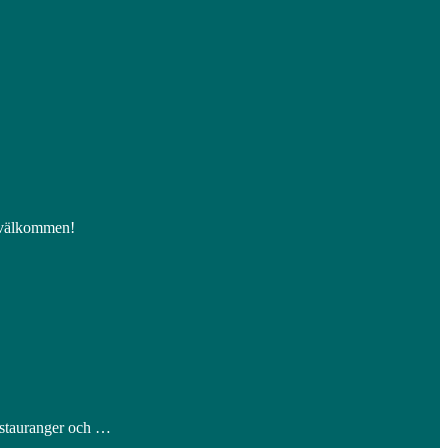
, välkommen!
restauranger och …