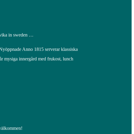
arvika in sweden …
rn. Nyöppnade Anno 1815 serverar klassiska
vår mysiga innergård med frukost, lunch
, välkommen!