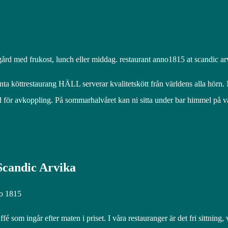
gård med frukost, lunch eller middag. restaurant anno1815 at scandic 
elönta köttrestaurang HÄLL serverar kvalitetskött från världens alla hö
id för avkoppling. På sommarhalvåret kan ni sitta under bar himmel på 
 Scandic Arvika
no 1815
 som ingår efter maten i priset. I våra restauranger är det fri sittning