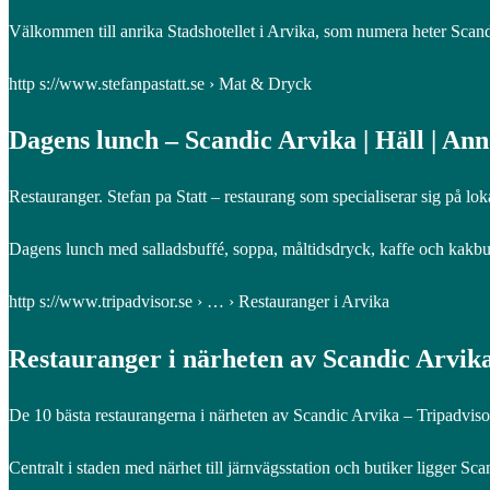
Välkommen till anrika Stadshotellet i Arvika, som numera heter Scandic
http s://www.stefanpastatt.se › Mat & Dryck
Dagens lunch – Scandic Arvika | Häll | An
Restauranger. Stefan pa Statt – restaurang som specialiserar sig på lo
Dagens lunch med salladsbuffé, soppa, måltidsdryck, kaffe och kakbuffé
http s://www.tripadvisor.se › … › Restauranger i Arvika
Restauranger i närheten av Scandic Arvika
De 10 bästa restaurangerna i närheten av Scandic Arvika – Tripadviso
Centralt i staden med närhet till järnvägsstation och butiker ligger 