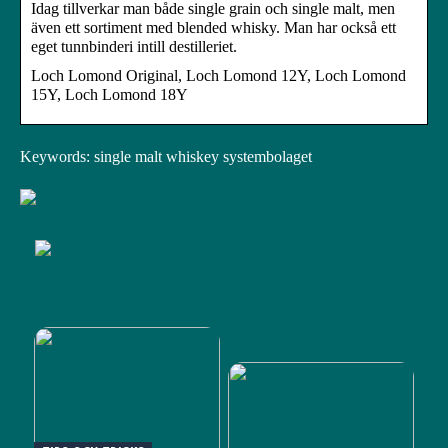
Idag tillverkar man både single grain och single malt, men
även ett sortiment med blended whisky. Man har också ett
eget tunnbinderi intill destilleriet.
Loch Lomond Original, Loch Lomond 12Y, Loch Lomond
15Y, Loch Lomond 18Y
Keywords: single malt whiskey systembolaget