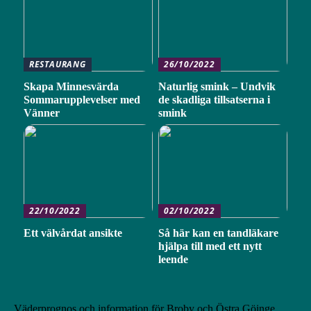
RESTAURANG
26/10/2022
Skapa Minnesvärda
Naturlig smink – Undvik
Sommarupplevelser med
de skadliga tillsatserna i
Vänner
smink
22/10/2022
02/10/2022
Ett välvårdat ansikte
Så här kan en tandläkare
hjälpa till med ett nytt
leende
Väderprognos och information för Broby och Östra Göinge