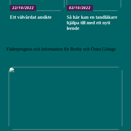
22/10/2022
02/10/2022
Ett välvårdat ansikte
Så här kan en tandläkare
hjälpa till med ett nytt
leende
Väderprognos och information för Broby och Östra Göinge