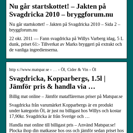
Nu går startskottet! – Jakten på
Svagdricka 2010 – bryggforum.nu
Nu går startskottet! – Jakten på Svagdricka 2010 – Sida 2 –
bryggforum.nu
22 okt. 2011 — Fann svagdricka på Willys Varberg idag, 5 L
dunk, priset 61:- Tillverkat av Marks bryggeri på extrakt och
de vanliga ingredienserna.
http s://www.matspar.se › … › Öl, Cider & Vin › Öl
Svagdricka, Kopparbergs, 1.5l |
Jämför pris & handla via …
Billig mat online – Jämför mataffärernas priser på Matspar.se
Svagdricka från varumärket Kopparbergs är en produkt
under kategorin Öl, är just nu billigast hos Willys och kostar
17,90kr. Svagdricka är från Sverige och …
Handla mat online till billigast pris – Använd Matspar.se!
Plocka ihop din matkasse hos oss och jämför sedan priset hos